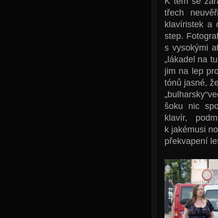
K těm se zař
třech neuvěř
klavíristek 
step. Fotogra
s vysokými a
„lákadel na tu
jim na lep pr
tónů jasné, že
„bulharsky“v
šoku nic spo
klavír, pod
k jakémusi n
překvapení le