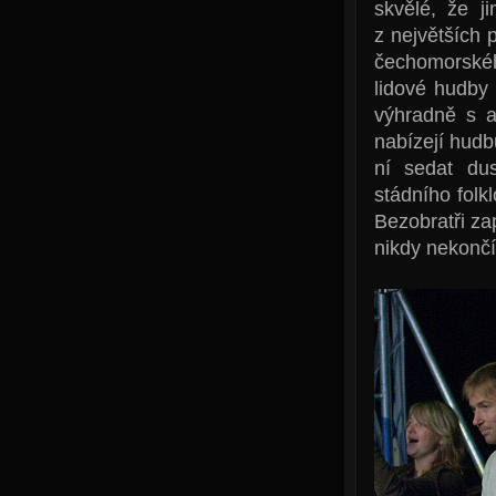
skvělé, že j
z největších 
čechomorskéh
lidové hudby
výhradně s ak
nabízejí hud
ní sedat dus
stádního folk
Bezobratři zap
nikdy nekončí