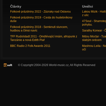
Články
Umělci
Folkové prázdniny 2022 - Zázraky nad Oslavou
Lakou Mizik - Hai
z ulic
Folkové prázdniny 2019 - Cesta do hudebníkovy
duše
47Soul - Shamstep 
pohybu.
Folkové prázdniny 2018 - Semknuti sluncem,
hudbou a čímsi navíc
Sarathy Korwar - 
TFF Rudolstadt 2011 - Omdlévající imám, afropunk z
Mdou Moctar - Tua
Tanzánie a nová Edith Piaf
slabým srdcem
BBC Radio 2 Folk Awards 2011
Mashrou Leila - N
očí
© Copyright 2004-2026 World-music.cz, All Rights Reserved