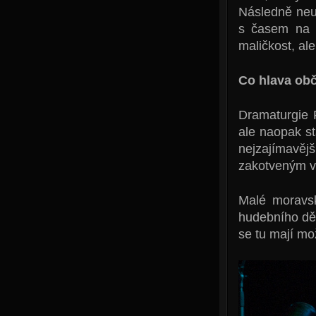
Následně neup
s časem na s
maličkost, ale
Co hlava ob
Dramaturgie 
ale naopak s
nejzajímav
zakotveným v h
Malé moravsk
hudebního děn
se tu mají mo