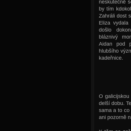
neskutečně se
by tím kdokol
Zahráli dost 
Eliza vydal
došlo dokon
bláznivý mo
Aidan pod p
hlubšího význ
kadeřnice.
O galicijsko
delší dobu. T
sama a to co 
ani pozorně na