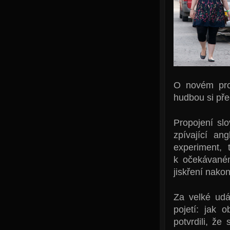
O novém proj
hudbou si pře
Propojení sl
zpívající an
experiment,
k očekávané
jiskření nako
Za velké udál
pojetí: jak 
potvrdili, že