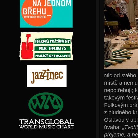
Nic od svého 
místě a nemus
nepotřebují; k
takovým festi
Folkovým prázd
z bludného k
Oslavou v upl
úvaha:
„Tvoři
přejeme, a ne