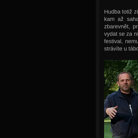
Hudba totiž z
kam až sahaj
zbarevnět, p
vydat se za n
festival, nem
strávíte u táb