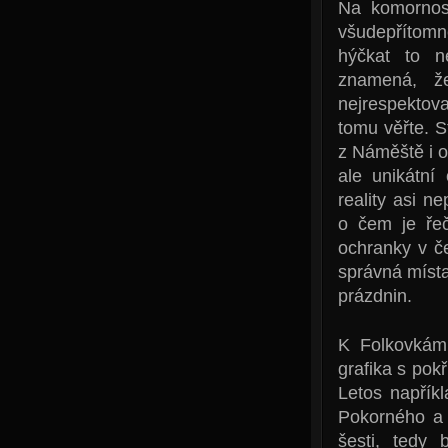
Na komornost
všudepřítom
hýčkat to n
znamená, ž
nejrespektov
tomu věřte. S
z Náměště i o
ale unikátní
reality asi ne
o čem je řeč
ochranky v č
správná místa 
prázdnin.
K Folkovkám 
grafika s pok
Letos napřík
Pokorného a 
šesti, tedy