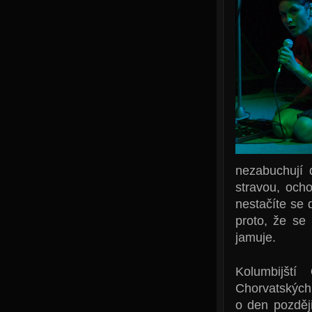
nezabuchují 
stravou, och
nestačíte se d
proto, že se
jamuje.
Kolumbijští
Chorvatských
o den později