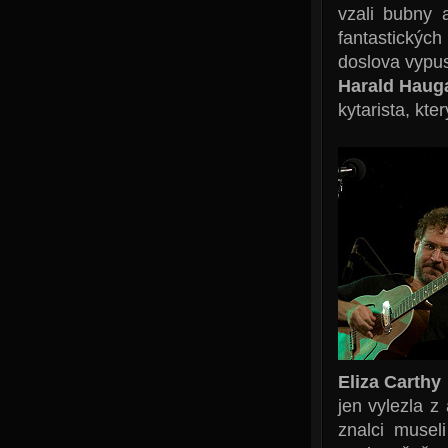
vzali bubny 
fantastický
doslova vypust
Harald Haug
kytarista, kte
Eliza Carthy
jen vylezla z
znalci musel