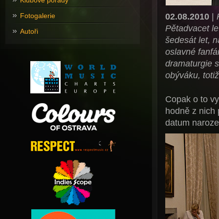
Klubové pořady
02.08.2010
|
Fotogalerie
Pětadvacet let
Autoři
šedesát let,
oslavné fanfár
dramaturgie s
obýváku, tot
Copak o to vyd
hodně z nich p
datum narozen