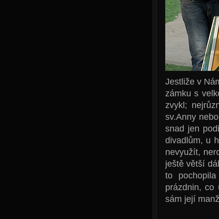
Jestliže v Ná
zámku s velk
zvykl; nejrů
sv.Anny nebo 
snad jen podi
divadlům, u h
nevyužít, ner
ještě větší dá
to pochopil
prázdnin, co
sám její man