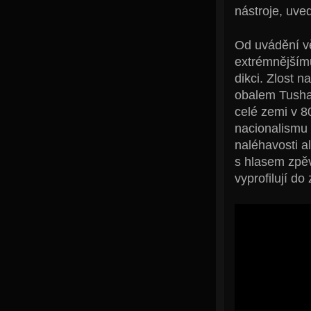
nástroje, uve
Od uvádění vě
extrémnějšímu
dikci. Zlost n
obalem Tushar
celé zemi v 80
nacionalismu 
naléhavosti al
s hlasem zpě
vyprofilují do