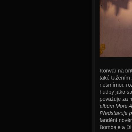
Korwar na bri
také tažením 
nesmírnou roz
hudby jako st
považuje za 
album More Ar
Představuje p
fandění nové
Bombaje a Dil