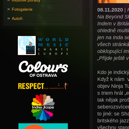
Klubové pořady
08.11.2020
|
Fotogalerie
Na Beyond Ski
Autoři
Indem v Britá
ohledně multik
jen na Inda s
všech stránká
obklopující i
„Přijde ještě 
Kdo je indick
Když k nám v 
objev Ninja 
s triem hrál 
tak nějak pro
seberozsvícen
to jiné: se S
britského jazz
všechny stand