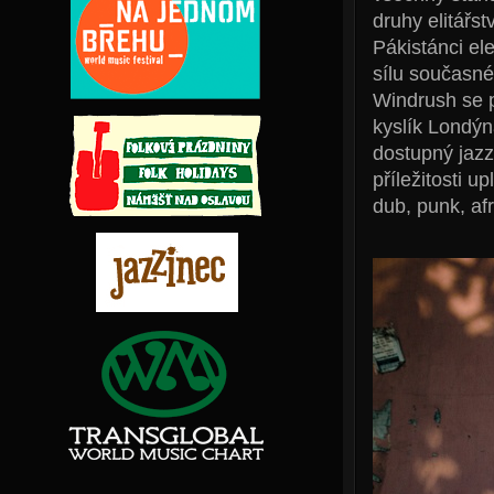
druhy elitářst
Pákistánci el
sílu současné
Windrush se p
kyslík Londýn
dostupný jazz
příležitosti u
dub, punk, af