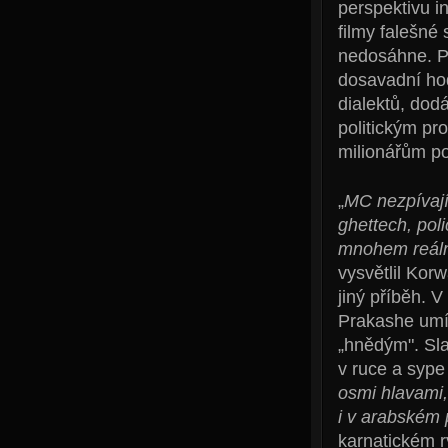
perspektivu i
filmy falešné
nedosáhne. Po
dosavadní hod
dialektů, dod
politickým pr
milionářům po
„
MC nezpívají
ghettech, poli
mnohem reálněj
vysvětlil Kor
jiný příběh. 
Prakashe umís
„hnědým". Sla
v ruce a sype
osmi hlavami, 
i v arabském 
karnatickém r