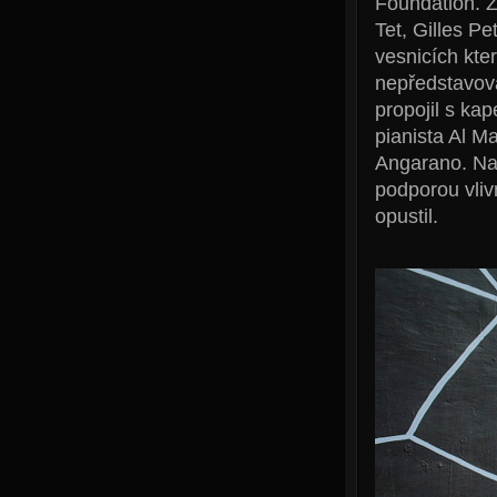
Foundation. Z
Tet, Gilles P
vesnicích kter
nepředstavova
propojil s ka
pianista Al M
Angarano. Na 
podporou vliv
opustil.