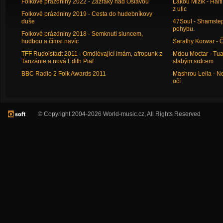
Folkové prázdniny 2022 - Zázraky nad Oslavou
Lakou Mizik - Hai
z ulic
Folkové prázdniny 2019 - Cesta do hudebníkovy
duše
47Soul - Shamstep 
pohybu.
Folkové prázdniny 2018 - Semknuti sluncem,
hudbou a čímsi navíc
Sarathy Korwar - 
TFF Rudolstadt 2011 - Omdlévající imám, afropunk z
Mdou Moctar - Tua
Tanzánie a nová Edith Piaf
slabým srdcem
BBC Radio 2 Folk Awards 2011
Mashrou Leila - N
očí
© Copyright 2004-2026 World-music.cz, All Rights Reserved