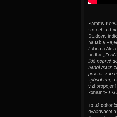
Sarathy Korwa
státech, odm
Studoval indi
na tabla Raje
Johna a Alice
hudby.
„Zpočá
lidé poprvé d
nahrávkách zn
prostor, kde 
způsobem,"
o
vizi propojen
komunity z Gu
To už dokončo
dvaadvacet a 