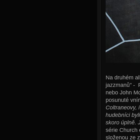
Na druhém alb
jazzmanů" - 
nebo John McL
posunuté vním
Coltraneovy, i
hudebníci byl
skoro úplně. 
série Church
složenou ze z