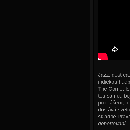
Jazz, dost ča
indickou hud
The Comet Is 
tou samou boj
prohlášení, b
dostává světo
skladbě Pravas
deportovaní....