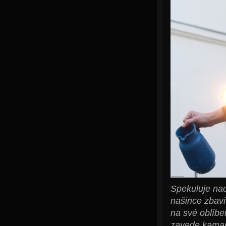
Spekuluje na
našince zbavi
na své oblíbe
zavede kamará