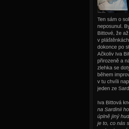
Ten sám o so
neposunul. Byl
Bittové, že a
v pláštěnkách
dokonce po st
Ačkoliv Iva B
přirozeně a n
zlehka se dot
během improvi
v tu chvíli n
jeden ze Sard
Iva Bittová k
na Sardinii ho
úplně jiný hu
je to, co nás 