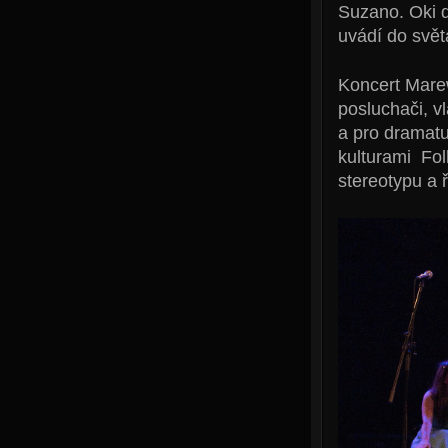
Suzano. Oki d
uvádí do světa
Koncert Mare
posluchači, v
a pro dramatu
kulturami Fol
stereotypu a 