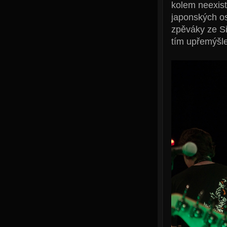
kolem neexistu
japonských os
zpěváky ze Si
tím upřemýšlel