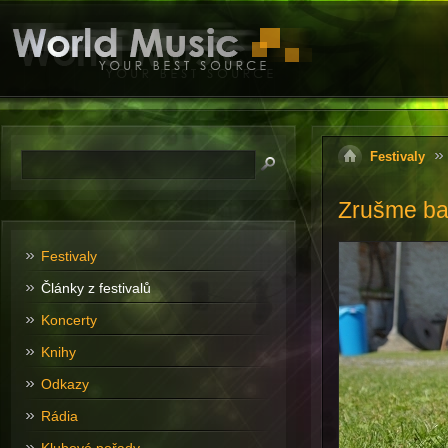
Festivaly
Zrušme bar
Festivaly
Články z festivalů
Koncerty
Knihy
Odkazy
Rádia