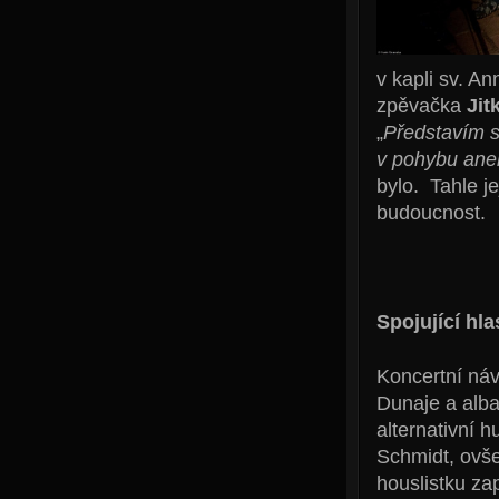
v kapli sv. A
zpěvačka
Jit
„
Představím st
v pohybu aneb
bylo. Tahle j
budoucnost.
Spojující hla
Koncertní ná
Dunaje a alba 
alternativní 
Schmidt, ovše
houslistku zap