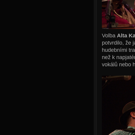
Volba
Alta Ka
potvrdilo, že
hudebními tra
než k napjat
vokálů nebo h