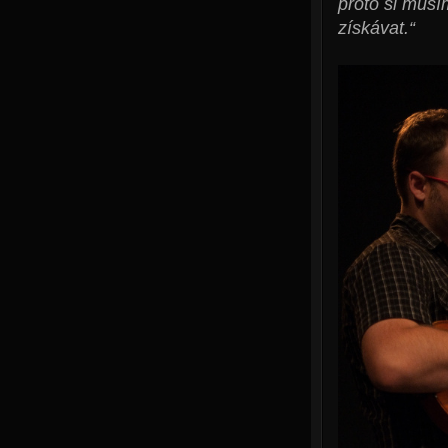
proto si musí
získávat.“