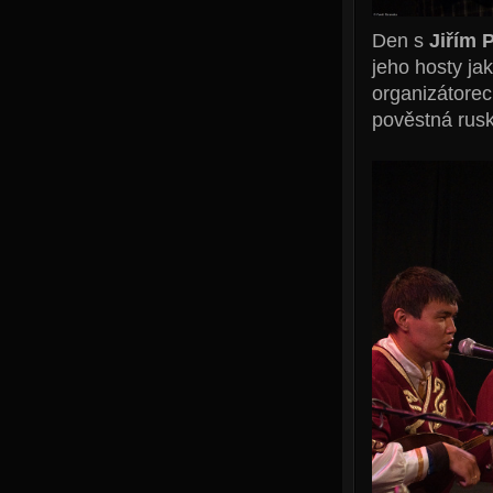
Den s
Jiřím 
jeho hosty ja
organizátorech
pověstná rusk