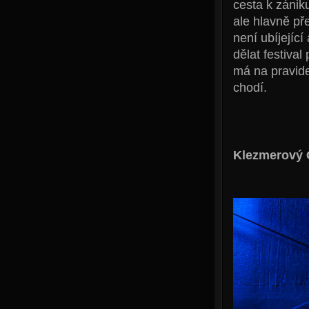
cesta k zániku
ale hlavně p
není ubíjejíc
dělat festival
má na pravide
chodí.
Klezmerový 