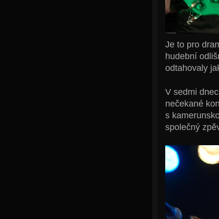
Je to pro dra
hudební odliš
odtahovaly j
V sedmi dnech
nečekané kon
s kamerunsk
společný zpěv