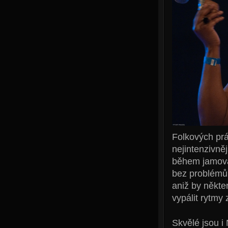
Folkových prá
nejintenzivně
během jamován
bez problémů 
aniž by někte
vypálit rytmy 
Skvělé jsou i