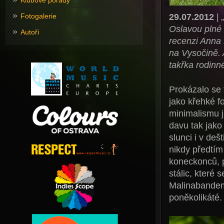
Klubové pořady
29.07.2012
|
Fotogalerie
Oslavou plné
Autoři
recenzi Anna 
na Vysočině. 
takřka rodinn
Prokázalo se t
jako křehké f
minimalismu 
davu tak jako
slunci i v deš
nikdy předtím
koneckonců, p
stálic, které 
Malinabande
poněkolikáté.