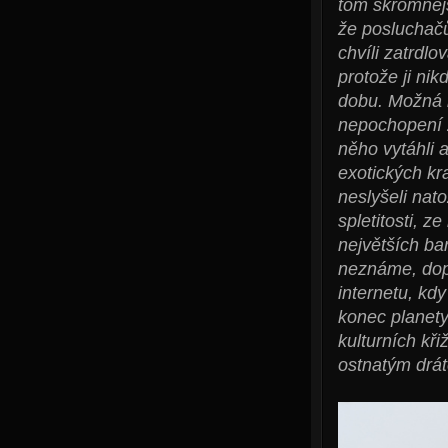
tom skromnějš
že posluchačů
chvíli zatrdl
protože ji ni
dobu. Možná b
nepochopení z
něho vytáhli a
exotických kra
neslyšeli nat
spletitosti, z
největších bar
neznáme, dop
internetu, kd
konec planety
kulturních kř
ostnatým drá