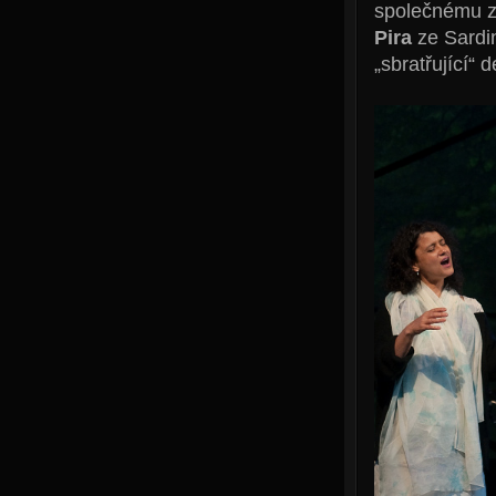
společnému zp
Pira
ze Sardi
„sbratřující“ d