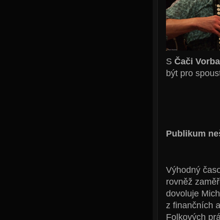
S
Čači Vorb
být pro spous
Publikum neš
Výhodný časo
rovněž zaměř
dovoluje Mich
z finančních 
Folkových prá