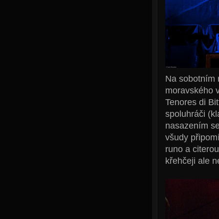
Na sobotním r
moravského ví
Tenores di Bit
spoluhráči (kl
nasazením se 
všudy připomí
runo a citero
křehčeji ale 