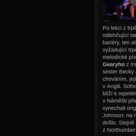
Po lekci z tr
odlehčující t
bariéry, ten 
vyžadující trp
melodické pís
Gearyho
z Ir
sester Becky 
chováním, jej
v Anglii. Sof
blíží k repet
v Náměšti přec
vynechali ori
Johnson; na 
došlo. Stejně
z Northumber