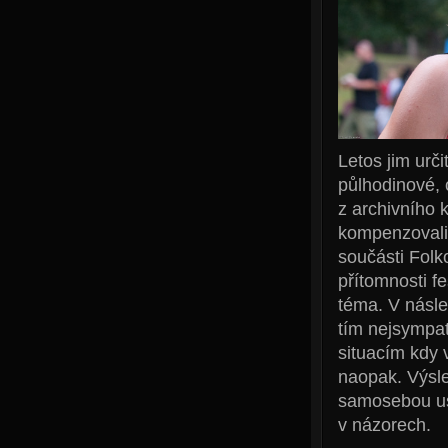
Letos jim urči
půlhodinové, 
z archivního k
kompenzovali
součásti Folk
přítomnosti f
téma. V násle
tím nejsympa
situacím kdy v
naopak. Výsle
samosebou us
v názorech.