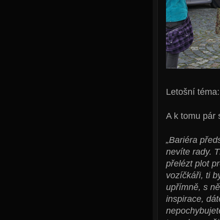
Letošní téma:
A k tomu pár s
„Bariéra předs
nevíte rady. 
přelézt plot p
vozíčkáři, ti
upřímně, s ně
inspirace, dát
nepochybujete