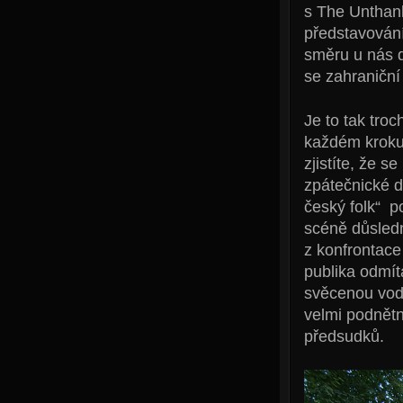
s The Unthank
představování
směru u nás d
se zahraniční
Je to tak troc
každém kroku 
zjistíte, že s
zpátečnické d
český folk“ p
scéně důsledně
z konfrontace
publika odmíta
svěcenou vodu
velmi podnětn
předsudků.