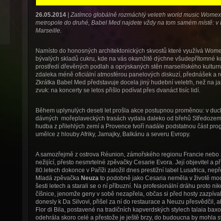
26.05.2014
|
Zatímco globálně rozmáchlý veletrh world music Womex
metropole do druhé, Babel Med najdete vždy na tom samém místě: v b
Marseille.
Namísto do honosných architektonických skvostů které využívá Womex
bývalých skladů cukru, kde na vás okamžitě dýchne všudepřítomné k
prostředí dřevěných podlah a oprýskaných stěn marseillského kulturn
zdaleka méně oficiální atmosférou panelových diskuzí, přednášek a r
Zkrátka Babel Med představuje docela jiný hudební veletrh, než na jak
zvuk: na koncerty se letos přišlo podívat přes dvanáct tisíc lidí.
Během uplynulých deseti let prošla akce postupnou proměnou: v duc
dávných mořeplaveckých trasách vydala daleko od břehů Středozemn
hudba z přilehlých zemí a Provence tvoří nadále podstatnou část prog
umělce z hlouby Afriky, Jamajky, Balkánu a severu Evropy.
A samozřejmě z ostrova Réunion, zámořského regionu Francie nebo 
nežijící, přesto nesmrtelné zpěvačky Cesarie Evora. Její objevitel a pří
80.letech dokonce v Paříži založil dnes prestižní label Lusafrica, nepře
Mladá zpěvačka
Neuza
to podobně jako Cesaria neměla v životě moc
šesti letech a starali se o ní příbuzní. Na profesionální dráhu proto n
číšnice, jenomže geny v sobě nezapřela, občas si před hosty zazpíval
donesly k Da Silvovi, přišel za ní do restaurace a Neuzu přesvědčil, 
Flor di Bila, postavené na tradičních kapverdských stylech talaia ba
odehrála skoro celé a přestože je ještě brzy, do budoucna by mohla s