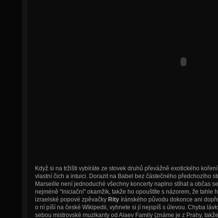
Když si na tržišti vybíráte ze stovek druhů převážně exotického koření
vlastní čich a intuici. Dorazit na Babel bez částečného předchozího s
Marseille není jednoduché všechny koncerty naplno stíhat a občas se 
nejméně "iniciační" okamžik, takže ho opouštíte s názorem, že tahle 
izraelské popové zpěvačky
Rity
íránského původu dokonce ani dopředu
o ní píší na české Wikipedii, vyhnete si jí nejspíš s úlevou. Chyba lá
sebou mistrovské muzikanty od Alaev Family (známe je z Prahy, takže