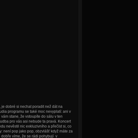
, je dobré si nechat poradit než dát na
tudia programu se také moc nevyplatí: ani v
vám stane, že vstoupíte do sálu v ten
hudba pro vás asi nebude ta pravá. Koncert
 nevěstil nic exkluzivního a přečíst si, co
vky: není pop jako pop, obzvlášť když máte za
 dobře víme, že se rádi pohybují v