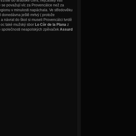
žiště do arabské čtvrti, nejčastěji vás
že se považují víc za Provencálce než za
 regionu v minulosti napáchala. Ve středověku
l donedávna ještě mrtvý ( protože
a návrat do škol si museli Provencálci tvrdě
e oc také mužský sbor
Lo Còr de la Plana
z
 společnosti neapolských zpěvaček
Assurd