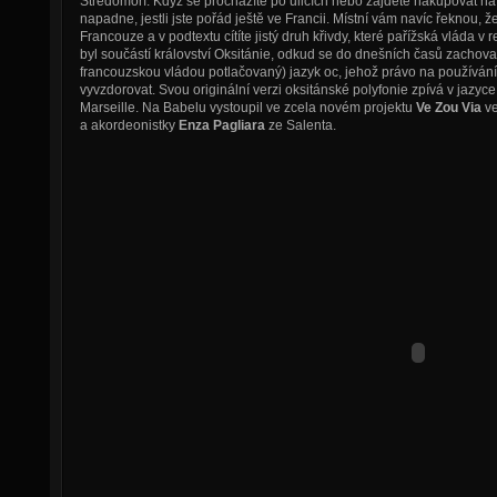
Středomoří. Když se procházíte po ulicích nebo zajdete nakupovat na tr
napadne, jestli jste pořád ještě ve Francii. Místní vám navíc řeknou, 
Francouze a v podtextu cítíte jistý druh křivdy, které pařížská vláda v
byl součástí království Oksitánie, odkud se do dnešních časů zachova
francouzskou vládou potlačovaný) jazyk oc, jehož právo na používání 
vyvzdorovat. Svou originální verzi oksitánské polyfonie zpívá v jazyc
Marseille. Na Babelu vystoupil ve zcela novém projektu
Ve Zou Via
ve
a akordeonistky
Enza Pagliara
ze Salenta.