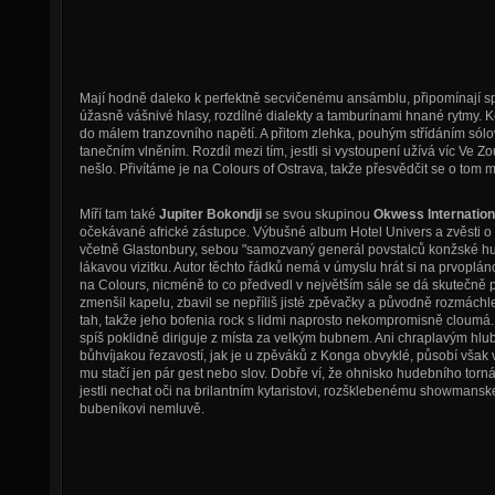
Mají hodně daleko k perfektně secvičenému ansámblu, připomínají spí
úžasně vášnivé hlasy, rozdílné dialekty a tamburínami hnané rytmy. 
do málem tranzovního napětí. A přitom zlehka, pouhým střídáním sólo
tanečním vlněním. Rozdíl mezi tím, jestli si vystoupení užívá víc Ve 
nešlo. Přivítáme je na Colours of Ostrava, takže přesvědčit se o tom 
Míří tam také
Jupiter Bokondji
se svou skupinou
Okwess Internation
očekávané africké zástupce. Výbušné album Hotel Univers a zvěsti o t
včetně Glastonbury, sebou "samozvaný generál povstalců konžské hud
lákavou vizitku. Autor těchto řádků nemá v úmyslu hrát si na prvopl
na Colours, nicméně to co předvedl v největším sále se dá skutečně 
zmenšil kapelu, zbavil se nepříliš jisté zpěvačky a původně rozmáchle
tah, takže jeho bofenia rock s lidmi naprosto nekompromisně cloumá.
spíš poklidně diriguje z místa za velkým bubnem. Ani chraplavým h
bůhvíjakou řezavostí, jak je u zpěváků z Konga obvyklé, působí však 
mu stačí jen pár gest nebo slov. Dobře ví, že ohnisko hudebního torná
jestli nechat oči na brilantním kytaristovi, rozšklebenému showmans
bubeníkovi nemluvě.