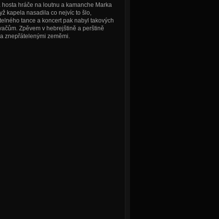
za hosta hráče na loutnu a kamanche Marka
yž kapela nasadila co nejvíc to šlo,
telného tance a koncert pak nabyl takových
ovačům. Zpěvem v hebrejštině a perštině
ma znepřátelenými zeměmi.