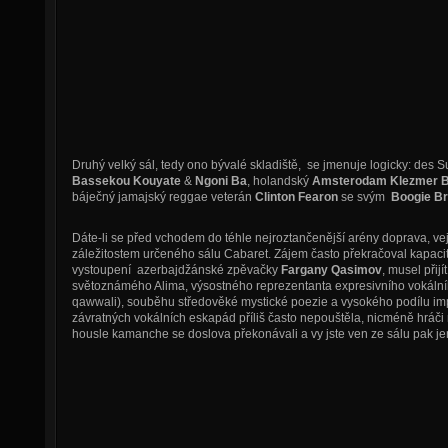
Druhý velký sál, tedy ono bývalé skladiště, se jmenuje logicky: des S
Bassekou Kouyate
&
Ngoni Ba
, holandský
Amsterodam Klezmer 
báječný jamajský reggae veterán
Clinton Fearon
se svým
Boogie B
Dáte-li se před vchodem do téhle nejroztančenější arény doprava, v
záležitostem určeného sálu Cabaret. Zájem často překračoval kapacitu,
vystoupení azerbajdžánské zpěvačky
Fargany Qasimov
, musel přij
světoznámého Alima, výsostného reprezentanta expresivního vokální
qawwali), souběhu středověké mystické poezie a vysokého podílu imp
závratných vokálních eskapád příliš často nepouštěla, nicméně hráči n
housle kamanche se doslova překonávali a vy jste ven ze sálu pak jen