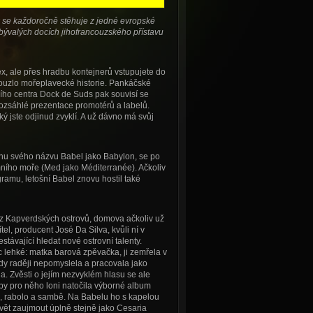
 se každoročně stěhuje z jedné evropské
ývalých docích jihofrancouzského přístavu
, ale přes hradbu kontejnerů vstupujete do
ouzlo mořeplavecké historie. Pankáčské
ího centra Dock de Suds pak souvisí se
ozsáhlé prezentace promotérů a labelů.
ý jste odjinud zvyklí. A už dávno má svůj
hu svého názvu Babel jako Babylon, se po
ího moře (Med jako Méditerranée). Ačkoliv
ramu, letošní Babel znovu hostil také
z Kapverdských ostrovů, domova ačkoliv už
tel, producent José Da Silva, kvůli ní v
stávající hledat nové ostrovní talenty.
 lehké: matka barová zpěvačka, ji zemřela v
ikdy raději nepomyslela a pracovala jako
a. Zvěsti o jejím nezvyklém hlasu se ale
aby pro něho loni natočila výborné album
xo, rabolo a sambě. Na Babelu ho s kapelou
vět zaujmout úplně stejně jako Cesaria