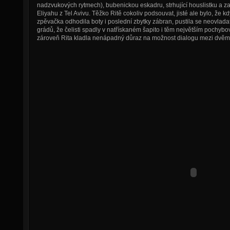
nadzvukových rytmech), bubenickou eskadru, strhující houslistku a 
Eliyahu z Tel Avivu. Těžko Ritě cokoliv podsouvat, jisté ale bylo, že kd
zpěvačka odhodila boty i poslední zbytky zábran, pustila se neovlada
grádů, že čelisti spadly v natřískaném šapito i těm největším pochyb
zároveň Rita kladla nenápadný důraz na možnost dialogu mezi dvě