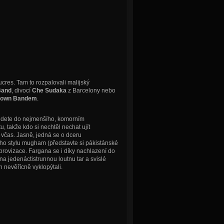
ucres. Tam to rozpalovali malijský
Band
, divocí
Che Sudaka
z Barcelony nebo
rown Bandem
.
ejdete do nejmenšího, komorním
 takže kdo si nechtěl nechat ujít
ít včas. Jasně, jedná se o dceru
ho stylu mugham (představte si pákistánské
rovizace. Fargana se i díky nachlazení do
a jedenáctistrunnou loutnu tar a svislé
 nevěřícně vyklopýtali.