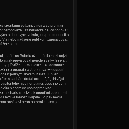
š spontánní setkání, v němž se prolínají
Koncert dokázali až neuvěřitelně vyšponovat
vých a sborových vokálů, bezprostředností a
Zou Via nebo nadšené publikum zaregistrovat
můžete sami.
al
, patřící na Babelu už dopředu mezi nejvíc
om, jak převálcoval nejeden velký festival,
by" přivážel do Marseille jako dokonale
ánového propagátora Jupiterova vystoupení
popsat jediným slovem: nářez. Jupiter
jším skladbám dodal ucelenější, drtivější
 Jupiter toho moc nenatančí, všechno dění
lubokým hlasem do vás nepronikne
velmi charismaticky a k upoutání pozornosti
da leží ve famózní kapele. To pak nevíte,
kému basákovi nebo backvokalistovi, o