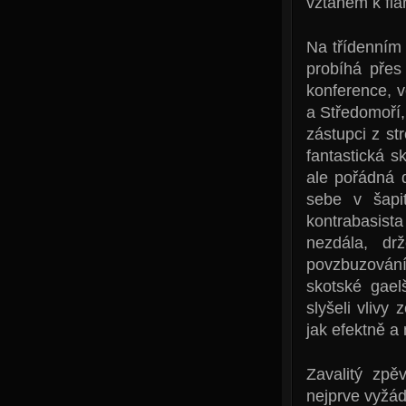
vztahem k fla
Na třídenním 
probíhá přes
konference, 
a Středomoří,
zástupci z st
fantastická 
ale pořádná 
sebe v šapi
kontrabasista
nezdála, dr
povzbuzování
skotské gael
slyšeli vlivy
jak efektně a
Zavalitý zp
nejprve vyžád