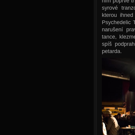
ním poprvé tř
syrové tranz
kterou ihned
Psychedelic 
narušení pra
tance, klezme
spíš podprah
petarda.