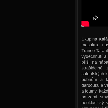
Skupina
Kal
masakru: naš
Trance Tarant
vydechnutí a 
přišli na náp
strašidelně
salentských k
bubnům a ta
darbouku a ve
a loutny, kaž
na zemi, smys
neoklasický s