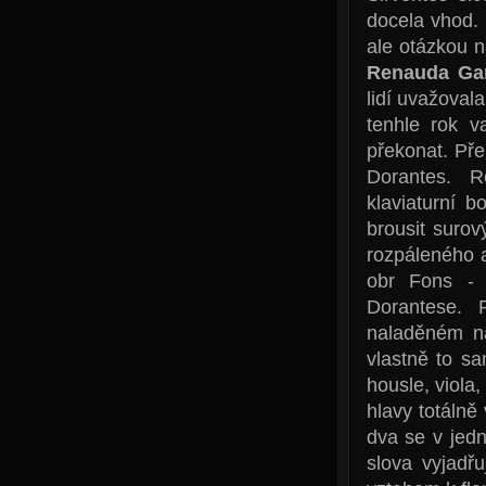
docela vhod.
ale otázkou n
Renauda Gar
lidí uvažoval
tenhle rok v
překonat. Pře
Dorantes. R
klaviaturní 
brousit suro
rozpáleného 
obr Fons - 
Dorantese. 
naladěném ná
vlastně to s
housle, viola
hlavy totálně
dva se v jedn
slova vyjadřu