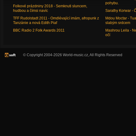
pohybu.
Folkové prázdniny 2018 - Semknuti sluncem,
hudbou a čímsi navíc
Sarathy Korwar - 
TFF Rudolstadt 2011 - Omdlévající imám, afropunk z
Mdou Moctar - Tua
Tanzánie a nová Edith Piaf
slabým srdcem
BBC Radio 2 Folk Awards 2011
Mashrou Leila - N
očí
© Copyright 2004-2026 World-music.cz, All Rights Reserved