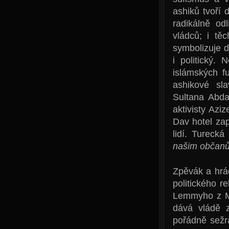
ashiků tvoří 
radikálně od
vládců; i tě
symbolizuje d
i politický.
islámských fu
ashikové sla
Sultana Abdal
aktivisty Az
Dav hotel zap
lidí. Turecká
našim občanům
Zpěvák a hrá
politického r
Lemmyho z Mo
dává vládě z
pořádně sežr