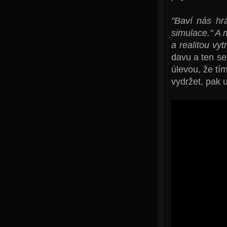
"Baví nás hrá
simulace." A 
a realitou vytr
davu a ten se
úlevou, že tí
vydržet, pak u