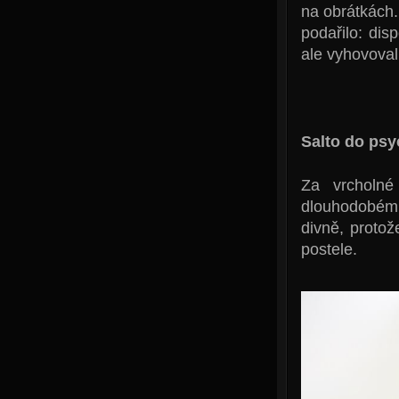
na obrátkách
podařilo: di
ale vyhovoval
Salto do psy
Za vrcholné
dlouhodobém 
divně, protož
postele.