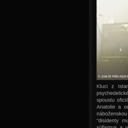
Kluci z Ista
psychedelick
spoustu ofic
Anatolie a o
náboženskou 
"disidenty m
súfismus a v