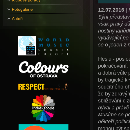
Klubové pořady
12.07.2016
|
Fotogalerie
Sýrii předsta
Autoři
však pravý dů
hostiny lahůd
vydávající po
se o jeden z 
Heslu - poslo
pokračování: 
a dobrá vůle p
by tragické kr
soucitného oh
že by zdravý
sbližování ciz
býval a právě
Musíme se pok
někteří politici
mohou být spí