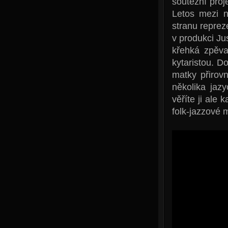
soutěžní proj
Letos mezi n
stranu reprez
v produkci Ju
křehká zpěv
kytaristou. 
matky přirov
několika jaz
věříte ji ale
folk-jazzové 