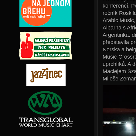
konferencí. P
ročník Roskil
Arabic Music
Albarna s Afr
Argentinka, d
představila p
Norska a belg
Music Crossro
uprchlíků. A d
Maciejem Sza
Miloše Zemana