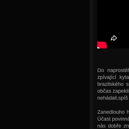
Do naprosté
zpívající ky
brazilského 
občas zapeklit
nehádali,spíš
Zanedlouho h
Účast povinn
nás dobře z