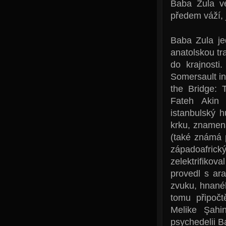
Baba Zula ve
předem váží, 
Baba Zula je
anatolskou tr
do krajnosti
Somersault in 
the Bridge: 
Fateh Akin
istanbulský 
krku, znamen
(také známá 
západoafrický
zelektrifiko
provedl s ar
zvuku, hnané
tomu připočt
Melike Şahi
psychedelii B