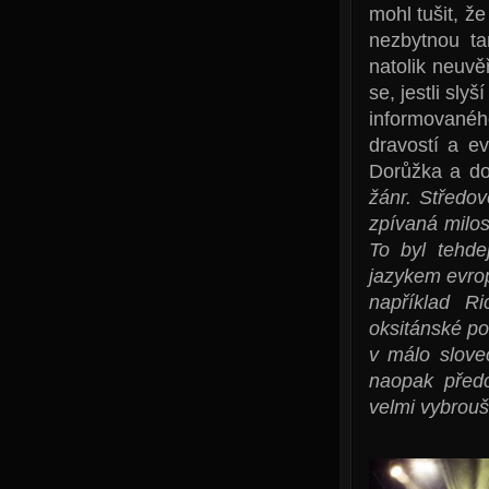
mohl tušit, ž
nezbytnou ta
natolik neuvě
se, jestli sly
informovanéh
dravostí a ev
Dorůžka a do
žánr. Středov
zpívaná milost
To byl tehdej
jazykem evrops
například R
oksitánské po
v málo slove
naopak předc
velmi vybrouš