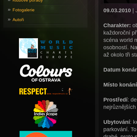
Klubové pořady
09.03.2010
|
Fotogalerie
Autoři
Charakter:
ob
každoroční př
scéna world m
osobností. Na
až okolo tři s
Datum konán
Místo konání
Prostředí
: d
nejrůznějších 
Ubytování
: 
parkování. To
drahé, proto 