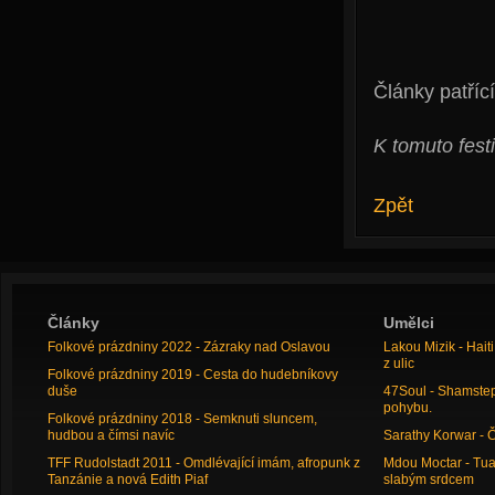
Články patřící
K tomuto fest
Zpět
Články
Umělci
Folkové prázdniny 2022 - Zázraky nad Oslavou
Lakou Mizik - Hai
z ulic
Folkové prázdniny 2019 - Cesta do hudebníkovy
duše
47Soul - Shamstep 
pohybu.
Folkové prázdniny 2018 - Semknuti sluncem,
hudbou a čímsi navíc
Sarathy Korwar - 
TFF Rudolstadt 2011 - Omdlévající imám, afropunk z
Mdou Moctar - Tua
Tanzánie a nová Edith Piaf
slabým srdcem