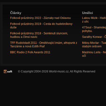
Články
Umělci
Folkové prázdniny 2022 - Zázraky nad Oslavou
Lakou Mizik - Hai
z ulic
Folkové prázdniny 2019 - Cesta do hudebníkovy
duše
47Soul - Shamstep 
pohybu.
Folkové prázdniny 2018 - Semknuti sluncem,
hudbou a čímsi navíc
Sarathy Korwar - 
TFF Rudolstadt 2011 - Omdlévající imám, afropunk z
Mdou Moctar - Tua
Tanzánie a nová Edith Piaf
slabým srdcem
BBC Radio 2 Folk Awards 2011
Mashrou Leila - N
očí
© Copyright 2004-2026 World-music.cz, All Rights Reserved