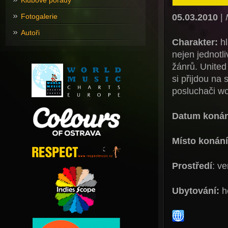
Klubové pořady
05.03.2010
|
Fotogalerie
Autoři
Charakter:
h
nejen jednotl
žánrů. United
si přijdou na 
posluchači wo
Datum konán
Místo konání
Prostředí
: v
Ubytování:
ho