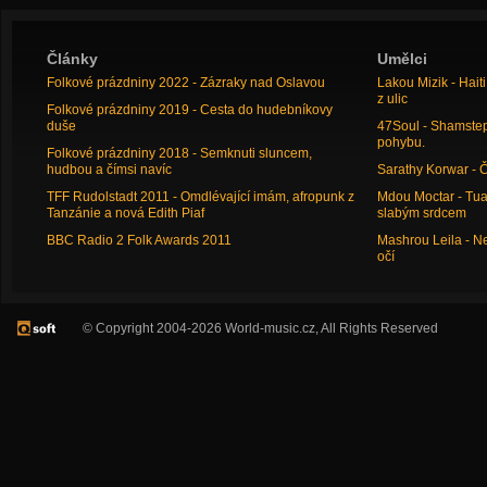
Články
Umělci
Folkové prázdniny 2022 - Zázraky nad Oslavou
Lakou Mizik - Hai
z ulic
Folkové prázdniny 2019 - Cesta do hudebníkovy
duše
47Soul - Shamstep 
pohybu.
Folkové prázdniny 2018 - Semknuti sluncem,
hudbou a čímsi navíc
Sarathy Korwar - 
TFF Rudolstadt 2011 - Omdlévající imám, afropunk z
Mdou Moctar - Tua
Tanzánie a nová Edith Piaf
slabým srdcem
BBC Radio 2 Folk Awards 2011
Mashrou Leila - N
očí
© Copyright 2004-2026 World-music.cz, All Rights Reserved