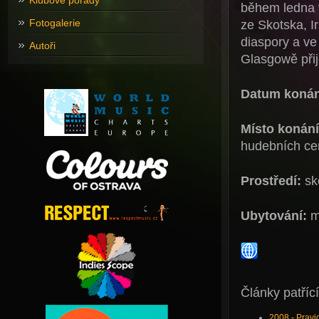
Klubové pořady
během ledna 
Fotogalerie
ze Skotska, I
diaspory a ve
Autoři
Glasgowě přij
Datum konán
Místo konání
hudebních ce
Prostředí:
sk
Ubytování:
mí
Články patřící
2008 - Pravi