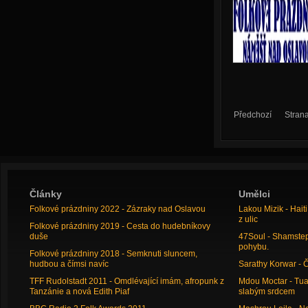
Předchozí
Stran
Články
Umělci
Folkové prázdniny 2022 - Zázraky nad Oslavou
Lakou Mizik - Hai
z ulic
Folkové prázdniny 2019 - Cesta do hudebníkovy
duše
47Soul - Shamstep 
pohybu.
Folkové prázdniny 2018 - Semknuti sluncem,
hudbou a čímsi navíc
Sarathy Korwar - 
TFF Rudolstadt 2011 - Omdlévající imám, afropunk z
Mdou Moctar - Tua
Tanzánie a nová Edith Piaf
slabým srdcem