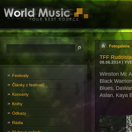
Fotogalerie
TFF Rudolsta
08.06.2014 | Y
Winston Mc An
Festivaly
Black Warrior
Články z festivalů
Blues, DaWang
Koncerty
Aslan, Kaya 
Knihy
Odkazy
Rádia