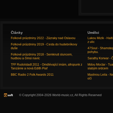
Články
Umělci
Folkové prázdniny 2022 - Zázraky nad Oslavou
Lakou Mizik - Hai
z ulic
Folkové prázdniny 2019 - Cesta do hudebníkovy
duše
47Soul - Shamstep 
pohybu.
Folkové prázdniny 2018 - Semknuti sluncem,
hudbou a čímsi navíc
Sarathy Korwar - 
TFF Rudolstadt 2011 - Omdlévající imám, afropunk z
Mdou Moctar - Tua
Tanzánie a nová Edith Piaf
slabým srdcem
BBC Radio 2 Folk Awards 2011
Mashrou Leila - N
očí
© Copyright 2004-2026 World-music.cz, All Rights Reserved