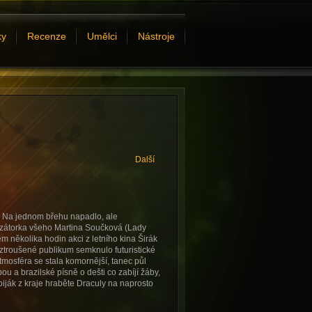
ky
Recenze
Umělci
Nástroje
Další
u Na jednom břehu napadlo, ale
izátorka všeho Martina Součková (Lady
em několika hodin akci z letního kina Širák
roztroušené publikum semknulo futuristické
tmosféra se stala komornější, tanec půl
u a brazilské písně o dešti co zabíjí žáby,
biják z kraje hraběte Draculy na naprosto