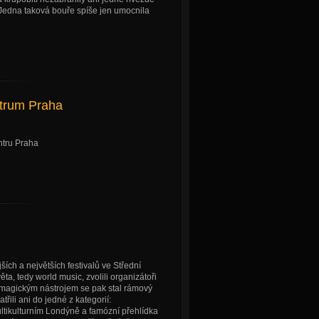
. Jedna taková bouře spíše jen umocnila
trum Praha
ntru Praha
ch a největších festivalů ve Střední
, tedy world music, zvolili organizátoři
 magickým nástrojem se pak stal rámový
řili ani do jedné z kategorií:
ltikulturním Londýně a famózní přehlídka