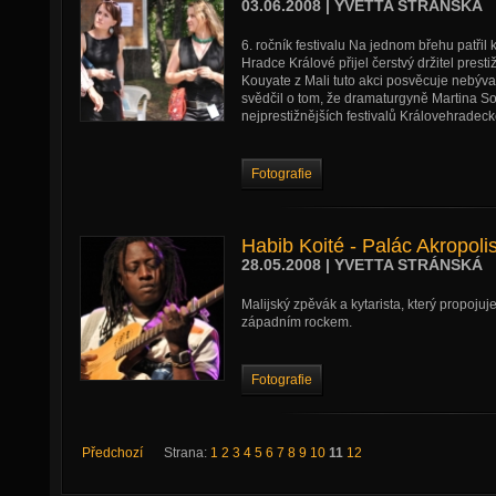
03.06.2008 | YVETTA STRÁNSKÁ
6. ročník festivalu Na jednom břehu patřil k 
Hradce Králové přijel čerstvý držitel pres
Kouyate z Mali tuto akci posvěcuje nebý
svědčil o tom, že dramaturgyně Martina So
nejprestižnějších festivalů Královehradeck
Fotografie
Habib Koité - Palác Akropoli
28.05.2008 | YVETTA STRÁNSKÁ
Malijský zpěvák a kytarista, který propojuj
západním rockem.
Fotografie
Předchozí
Strana:
1
2
3
4
5
6
7
8
9
10
11
12