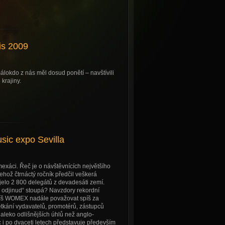
is 2009
málokdo z nás měl dosud ponětí – navštívili
 krajiny.
ic expo Sevilla
mexáci. Řeč je o návštěvnících největšího
hož čtrnáctý ročník předčil veškerá
jelo 2 800 delegátů z devadesáti zemí.
 odjinud“ stoupá? Navzdory rekordní
spíš WOMEX nadále považovat spíš za
tkání vydavatelů, promotérů, zástupců
aleko odlišnějších úhlů než anglo-
i po dvaceti letech představuje především