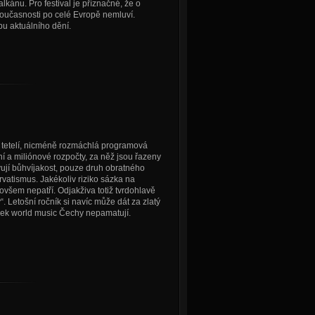
ánu. Pro festival je příznačné, že o
současnosti po celé Evropě nemluví.
pu aktuálního dění.
zí tetelí, nicméně rozmáchlá programová
 a miliónové rozpočty, za něž jsou řazeny
vují bůhvíjakost, pouze druh obratného
rvatismus. Jakékoliv riziko sázka na
všem nepatří. Odjakživa totiž tvrdohlavě
ty“. Letošní ročník si navíc může dát za zlatý
zek world music Čechy nepamatují.