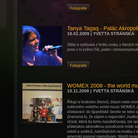
Fotografie
Tanya Tagaq - Palác Akropol
18.02.2009 | YVETTA STRÁNSKÁ
Stála a vydávala z hrdla zvuky, o kterých 
jsme s ní zvířecí říši, peklo i mimosmyslové
Fotografie
WOMEX 2008 - the world mus
10.11.2008 | YVETTA STRÁNSKÁ
Říkají si bratrstvo šílenců, blázni nebo wo
světového veletrhu world music WOMEX, je
očekávání: do španělské Seville se letos s
Znamená to, že zájem o regionální „hudbu
účasti, která by tomu nasvědčovala, lze 
přátelskou atmosférou posvěcené místo se
médií a umělců, nahlížejících na hudbu z d
americký popový mainstream. World music 