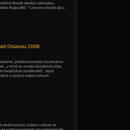
lišné filosofii stavějící alternativu,
kého Radia BBC:“ Chceme vést lidi dál a
nad Oslavou 2008
obejdeme, protože prezentují docela jinou
ek, „v nichž se snoubí působivost místa,
ím hledačstvím návštěvníků“. Jejich
osféra a výrazný kulturní přesah.
li ideální počasí, ovšem v sobotu se
a krupobití nezabránily ani jedné hvězdě