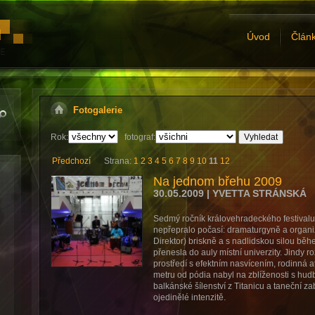
Úvod
Člán
Fotogalerie
Rok:
fotograf:
Předchozí
Strana:
1
2
3
4
5
6
7
8
9
10
11
12
Na jednom břehu 2009
30.05.2009 | YVETTA STRÁNSKÁ
Sedmý ročník královehradeckého festival
nepřepralo počasí: dramaturgyně a organ
Direktor) briskně a s nadlidskou silou běh
přenesla do auly místní univerzity. Jindy 
prostředí s efektním nasvícením, rodinná a
metru od pódia nabyl na zblíženosti s hudbo
balkánské šílenství z Titanicu a taneční za
ojedinělé intenzitě.