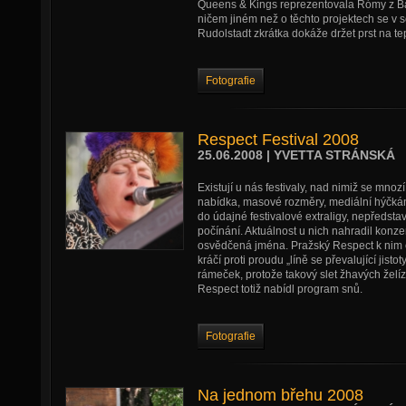
Queens & Kings reprezentovala Rómy z Balk
ničem jiném než o těchto projektech se v 
Rudolstadt zkrátka dokáže držet prst na te
Fotografie
Respect Festival 2008
25.06.2008 | YVETTA STRÁNSKÁ
Existují u nás festivaly, nad nimiž se mno
nabídka, masové rozměry, mediální hýčkání
do údajné festivalové extraligy, nepředsta
počínání. Aktuálnost u nich nahradil konze
osvědčená jména. Pražský Respect k nim o
kráčí proti proudu „líně se převalující jisto
rámeček, protože takový slet žhavých želí
Respect totiž nabídl program snů.
Fotografie
Na jednom břehu 2008