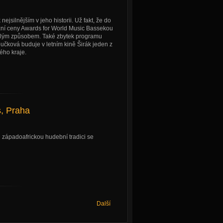
nejsilnějším v jeho historii. Už fakt, že do
tižní ceny Awards for World Music Bassekou
valým způsobem. Také zbytek programu
učková buduje v letním kině Širák jeden z
ého kraje.
s, Praha
e západoafrickou hudební tradici se
Další