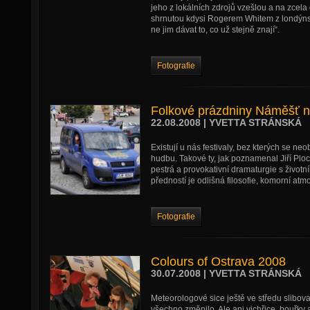
jeho z lokálních zdrojů vzešlou a na zcela od
shrnutou kdysi Rogerem Whitem z londýns
ne jim dávat to, co už stejně znají“.
Fotografie
Folkové prázdniny Náměšť 
22.08.2008 | YVETTA STRÁNSKÁ
Existují u nás festivaly, bez kterých se ne
hudbu. Takové ty, jak poznamenal Jiří Ploc
pestrá a provokativní dramaturgie s životn
předností je odlišná filosofie, komorní atm
Fotografie
Colours of Ostrava 2008
30.07.2008 | YVETTA STRÁNSKÁ
Meteorologové sice ještě ve středu slibova
všechno změnilo. Ale ani vichřice, bouřky 