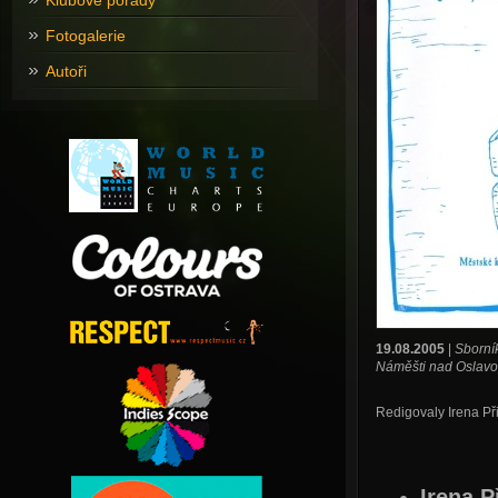
Klubové pořady
Fotogalerie
Autoři
19.08.2005
|
Sborník
Náměšti nad Oslavou
Redigovaly Irena Př
Irena P