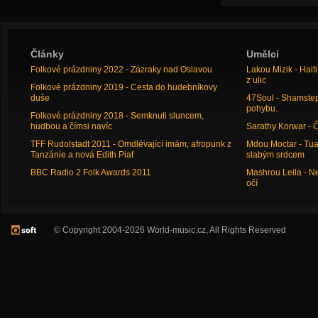
Články
Umělci
Folkové prázdniny 2022 - Zázraky nad Oslavou
Lakou Mizik - Hai
z ulic
Folkové prázdniny 2019 - Cesta do hudebníkovy
duše
47Soul - Shamstep 
pohybu.
Folkové prázdniny 2018 - Semknuti sluncem,
hudbou a čímsi navíc
Sarathy Korwar - 
TFF Rudolstadt 2011 - Omdlévající imám, afropunk z
Mdou Moctar - Tua
Tanzánie a nová Edith Piaf
slabým srdcem
BBC Radio 2 Folk Awards 2011
Mashrou Leila - N
očí
© Copyright 2004-2026 World-music.cz, All Rights Reserved