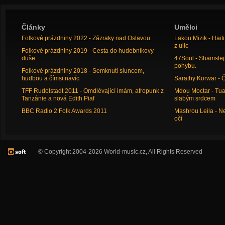
Články
Umělci
Folkové prázdniny 2022 - Zázraky nad Oslavou
Lakou Mizik - Hai
z ulic
Folkové prázdniny 2019 - Cesta do hudebníkovy
duše
47Soul - Shamstep 
pohybu.
Folkové prázdniny 2018 - Semknuti sluncem,
hudbou a čímsi navíc
Sarathy Korwar - 
TFF Rudolstadt 2011 - Omdlévající imám, afropunk z
Mdou Moctar - Tua
Tanzánie a nová Edith Piaf
slabým srdcem
BBC Radio 2 Folk Awards 2011
Mashrou Leila - N
očí
© Copyright 2004-2026 World-music.cz, All Rights Reserved