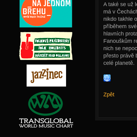
A také se už 
má v Čechách 
nikdo takhle o
příběhem své
hlavních prot
Fanouškům re
nich se nepoc
přesto právě 
celé planetě.
Zpět