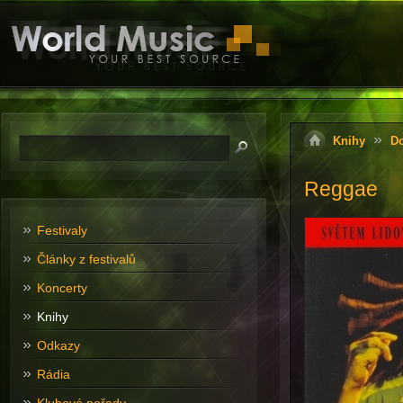
Knihy
D
Reggae
Festivaly
Články z festivalů
Koncerty
Knihy
Odkazy
Rádia