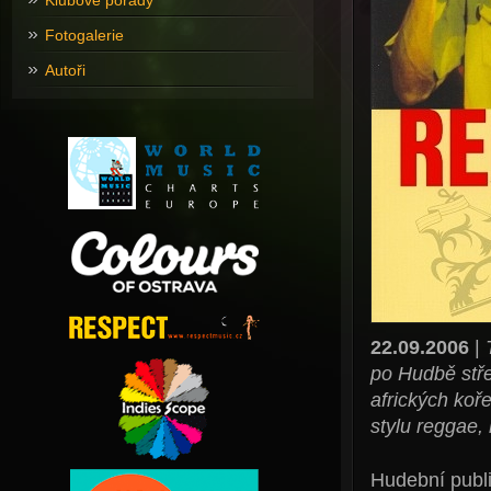
Klubové pořady
Fotogalerie
Autoři
22.09.2006
|
po Hudbě stře
afrických koř
stylu reggae, 
Hudební publ