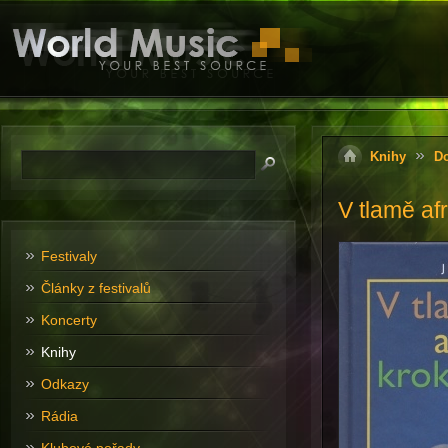
Knihy
D
V tlamě af
Festivaly
Články z festivalů
Koncerty
Knihy
Odkazy
Rádia