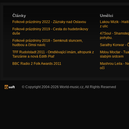
Články
Umělci
Folkové prázdniny 2022 - Zázraky nad Oslavou
Lakou Mizik - Hai
z ulic
Folkové prázdniny 2019 - Cesta do hudebníkovy
duše
47Soul - Shamstep 
pohybu.
Folkové prázdniny 2018 - Semknuti sluncem,
hudbou a čímsi navíc
Sarathy Korwar - 
TFF Rudolstadt 2011 - Omdlévající imám, afropunk z
Mdou Moctar - Tua
Tanzánie a nová Edith Piaf
slabým srdcem
BBC Radio 2 Folk Awards 2011
Mashrou Leila - N
očí
© Copyright 2004-2026 World-music.cz, All Rights Reserved