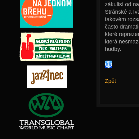
zákulisí od n
Stránské a Iv
takovém rozsa
často dramati
které reprezen
která nesmaz
hudby.
Zpět