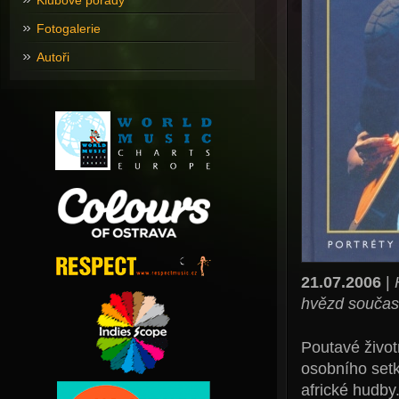
Klubové pořady
Fotogalerie
Autoři
21.07.2006
|
hvězd současn
Poutavé život
osobního setk
africké hudby.