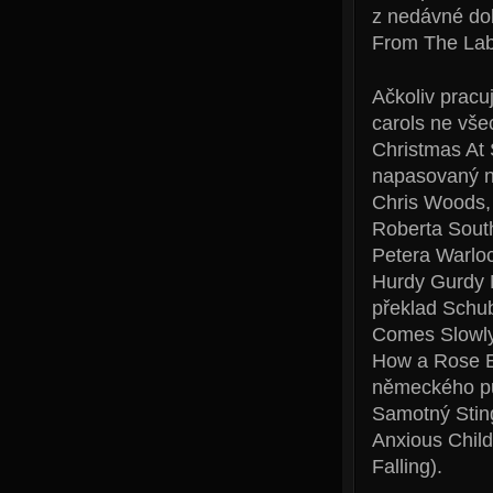
z nedávné do
From The Laby
Ačkoliv pracu
carols ne vše
Christmas At 
napasovaný n
Chris Woods, 
Roberta South
Petera Warloc
Hurdy Gurdy 
překlad Schub
Comes Slowly 
How a Rose E'
německého pův
Samotný Sting
Anxious Child
Falling).