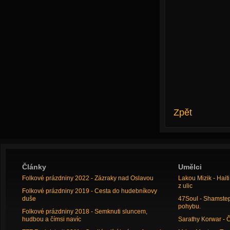
Zpět
Články
Umělci
Folkové prázdniny 2022 - Zázraky nad Oslavou
Lakou Mizik - Hai
z ulic
Folkové prázdniny 2019 - Cesta do hudebníkovy
duše
47Soul - Shamstep 
pohybu.
Folkové prázdniny 2018 - Semknuti sluncem,
hudbou a čímsi navíc
Sarathy Korwar - 