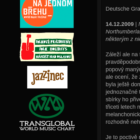
Deutsche G
14.12.2009
|
Northumberlan
některým z ni
Záleží ale n
pravděpodobně
popový manýr
ale ocení, že
byla ještě do
jednoznačné t
sbírky ho při
třiceti letec
melanchonick
rozhodně neh
Je to poctivě