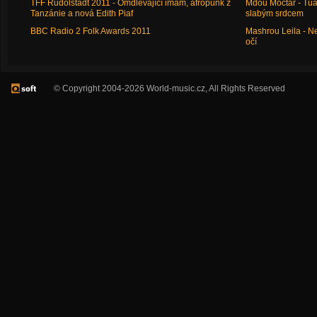
TFF Rudolstadt 2011 - Omdlévající imám, afropunk z
Mdou Moctar - Tua
Tanzánie a nová Edith Piaf
slabým srdcem
BBC Radio 2 Folk Awards 2011
Mashrou Leila - N
očí
© Copyright 2004-2026 World-music.cz, All Rights Reserved