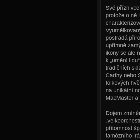
Své příznivce 
protože o ně i
charakterizov
Vyumělkovaný,
postrádá přir
upřímně zamý
ikony se ale 
k „umění lidu“
tradičních sk
Carthy nebo S
folkových hvě
na unikátní n
MacMaster a m
Dojem zmíněn
„velkoorchest
přítomnost šp
famózního ir