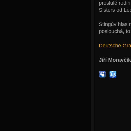
proslulé rodi
Sisters od L
Stingův hlas 
poslouchá, to
Deutsche G
Jiří Moravčík