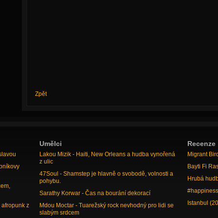
Zpět
Umělci
Recenze
slavou
Lakou Mizik - Haiti, New Orleans a hudba vynořená
Migrant Bir
z ulic
bníkovy
Bayti Fi Ra
47Soul - Shamstep je hlavně o svobodě, volnosti a
Hrubá hudb
pohybu.
cem,
#happiness
Sarathy Korwar - Čas na bourání dekorací
Istanbul (2
 afropunk z
Mdou Moctar - Tuarežský rock nevhodný pro lidi se
slabým srdcem