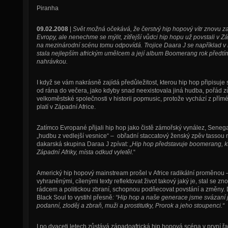
Piranha
09.02.2008
|
Svět možná očekává, že čerstvý hip hopový vítr znovu za
Evropy, ale nenechme se mýlit, zítřejší vůdci hip hopu už povstali v 
na mezinárodní scénu tomu odpovídá. Trojice Daara J se například 
stala nejlepším africkým umělcem a její album Boomerang rok předt
nahrávkou.
I když se vám nakrásně zajídá předůležitost, kterou hip hop připisuj
od rána do večera, jako kdyby snad neexistovala jiná hudba, pořád z
velkoměstské společnosti v historii popmusic, protože vychází z přímé
platí v Západní Africe.
Zatímco Evropané přijali hip hop jako čistě zámořský vynález, Senegal
„hudbu z vedlejší vesnice“ – obřadní staccatový ženský zpěv tassou 
dakarská skupina Daraa J zpívat:
„Hip hop představuje boomerang, kte
Západní Afriky, místa odkud vyletěl.
“
Americký hip hopový mainstream prošel v Africe radikální proměnou – 
vyhraněnými, cílenými texty reflektovat život takový jaký je, stal se
rádcem a politickou zbraní, schopnou podňecovat povstání a změny. Di
Black Soul to vystihl přesně
: “Hip hop a naše generace jsme svázaní ja
podanní, zloděj a zbraň, muži a prostitutky, Prorok a jeho stoupenci.“
I po dvaceti letech zůstává západoafrická hip hopová scéna v první