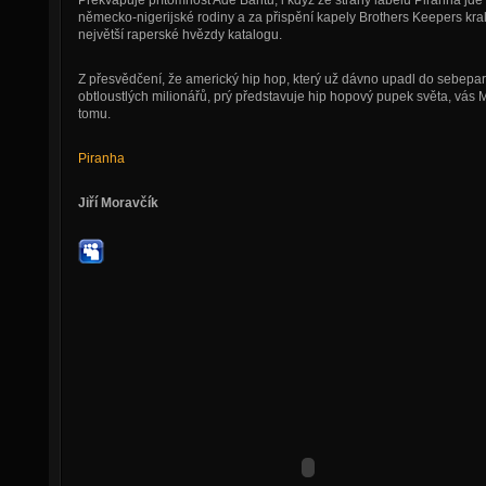
Překvapuje přítomnost Ade Bantu, i když ze strany labelu Piranha jde 
německo-nigerijské rodiny a za přispění kapely Brothers Keepers kra
největší raperské hvězdy katalogu.
Z přesvědčení, že americký hip hop, který už dávno upadl do sebepar
obtloustlých milionářů, prý představuje hip hopový pupek světa, vás
tomu.
Piranha
Jiří Moravčík