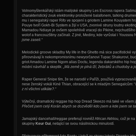
Volnomyšlenkářský islám malijské skupiny Les Escross rapera Salim
charakteristický zvuk elektroniky proložené balafonem, talking drume
mu i senegalský raper Rifo ve spojení s griotem Lamine Kouyatem hraj
Pouye tvoří Gokh-Bi System a žijí v USA, zvonivé struny loutny ekoti
Mamadou Ndiaye je ovšem spolehlivě vracejí do Pikine, nejchudšího 
wolof a francouzštiny začínali. Z jiné, Mediny, kde vyrůstal i Youssou
jsme zaseli.“
Melodické groove skladby My life in the Ghetto má sice pacifistické 
přirovnávají k nekompromisnímu newyorčanovi Tupac Shakurovi, bud
griot Amadou Lamine Ngom alias Doctu, legenda dakarského hip hopu, 
módní návrhář a skeptik:
„Má země je plná lží, žebráků a chudoby a je 
Raper General Snipe tím, že se narodil v Paříži, používá vypracovaně
nese ženský vokál Kiné Thian, obracející se k mladým Senegalcům: “
z ní všichni utíkáte?.“
Výtečný, dramatický reggae hip hop Dread Skeezo má také ve všem j
Přečetl jsem celý Korán abych se dozvěděl kdo jsem a kde jsem se t
Jamajský dancehall/reggae preferují rovněž African Akhlou, což je n
skupiny
Keur Gui
, netající se svou násilnickou minulostí.