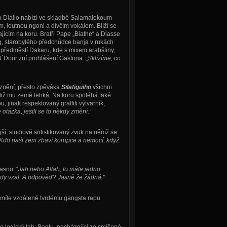
a Diallo nabízí ve skladbě Salamalekoum
m, loutnou ngoni a dívčím vokálem. Blíží se
ícím na koru. Bratři Pape „Biathe“ a Diasse
ng, starobylého předchůdce banja v rukách
předměstí Dakaru, kde s mixem arabštiny,
 N´Dour zní prohlášení Gastona:
„
Sklízíme, co
vyznění, přesto zpěváka
Silatiguiho
všichni
iž mu země lehká. Na koru spoléhá také
jinak respektovaný graffiti výtvarník,
otázka, jestli se to někdy změní.“
jší, studiově sofistikovaný zvuk na němž se
Kdo naši zem zbaví korupce a nemocí, když
asno: “
Jah nebo Allah, to máte jedno.
ady vzal. A odpověď? Jasně že žádná.“
a míle vzdálené tvrdému gangsta rapu