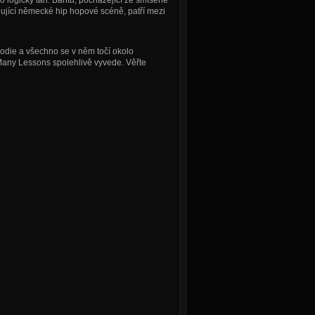
o logický tah: Bantu, pocházející ze smíšené
lující německé hip hopové scéně, patří mezi
odie a všechno se v něm točí okolo
 Many Lessons spolehlivě vyvede. Věřte