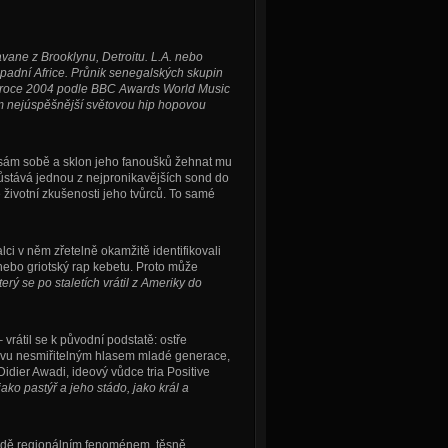
vane z Brooklynu, Detroitu. L.A. nebo
Západní Africe. Průnik senegalských skupin
v roce 2004 podle BBC Awards World Music
ím nejúspěšnější světovou hip hopovou
e sám sobě a sklon jeho fanoušků žehnat mu
ůstává jednou z nejpronikavějších sond do
 životní zkušenosti jeho tvůrců. To samé
ci v něm zřetelně okamžitě identifikovali
nebo griotský rap kebetu. Proto může
rý se po staletích vrátil z Ameriky do
vrátil se k původní podstatě: ostře
 znovu nesmiřitelným hlasem mladé generace,
dier Awadi, ideový vůdce tria Positive
ko pastýř a jeho stádo, jako král a
 řadě regionálním fenoménem, těsně