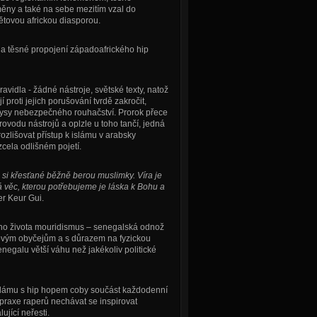
ěny a také na sebe mezitím vzal do
ětovou africkou diasporou.
a těsné propojení západoafrického hip
vidla - žádné nástroje, světské texty, natož
proti jejich porušování tvrdě zakročit,
rysy nebezpečného rouhačství. Prorok přece
provodu nástrojů a oplzle u toho tančí, jedná
ozlišovat přístup k islámu v arabsky
zcela odlišném pojetí.
si křesťané běžně berou muslimky. Víra je
 věc, kterou potřebujeme je láska k Bohu a
r Keur Gui.
ého života mouridismus – senegalská odnož
ovým obyčejům a s důrazem na fyzickou
egalu větší váhu než jakékoliv politické
slámu s hip hopem coby součást každodenní
praxe raperů nechávat se inspirovat
jící neřesti.