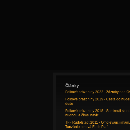
Články
Folkové prázdniny 2022 - Zázraky nad O
Folkové prázdniny 2019 - Cesta do hude
duše
Folkové prázdniny 2018 - Semknuti slun
hudbou a čímsi navíc
TFF Rudolstadt 2011 - Omdlévající imám,
Tanzánie a nová Edith Piaf