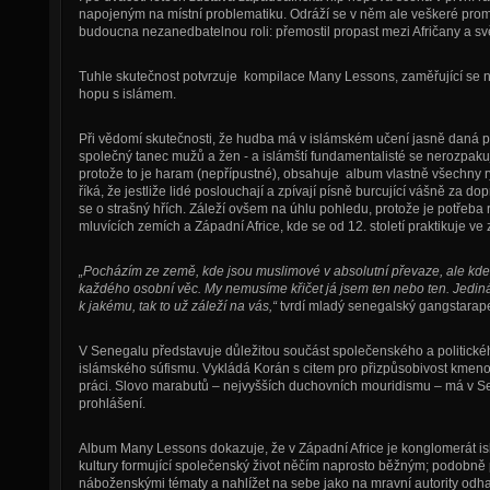
napojeným na místní problematiku. Odráží se v něm ale veškeré prom
budoucna nezanedbatelnou roli: přemostil propast mezi Afričany a sv
Tuhle skutečnost potvrzuje kompilace Many Lessons, zaměřující se n
hopu s islámem.
Při vědomí skutečnosti, že hudba má v islámském učení jasně daná pra
společný tanec mužů a žen - a islámští fundamentalisté se nerozpakují 
protože to je haram (nepřípustné), obsahuje album vlastně všechny 
říká, že jestliže lidé poslouchají a zpívají písně burcující vášně za do
se o strašný hřích. Záleží ovšem na úhlu pohledu, protože je potřeba r
mluvících zemích a Západní Africe, kde se od 12. století praktikuje ve 
„Pocházím ze země, kde jsou muslimové v absolutní převaze, ale kde 
každého osobní věc. My nemusíme křičet já jsem ten nebo ten. Jediná
k jakému, tak to už záleží na vás,“
tvrdí mladý senegalský gangstarape
V Senegalu představuje důležitou součást společenského a politick
islámského súfismu. Vykládá Korán s citem pro přizpůsobivost kmen
práci. Slovo marabutů – nejvyšších duchovních mouridismu – má v Sen
prohlášení.
Album Many Lessons dokazuje, že v Západní Africe je konglomerát i
kultury formující společenský život něčím naprosto běžným; podobně 
náboženskými tématy a nahlížet na sebe jako na mravní autority odhalu