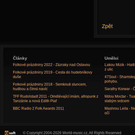
Zpět
Články
Umělci
Folkové prázdniny 2022 - Zázraky nad Oslavou
Lakou Mizik - Hai
z ulic
Folkové prázdniny 2019 - Cesta do hudebníkovy
duše
47Soul - Shamstep 
pohybu.
Folkové prázdniny 2018 - Semknuti sluncem,
hudbou a čímsi navíc
Sarathy Korwar - 
TFF Rudolstadt 2011 - Omdlévající imám, afropunk z
Mdou Moctar - Tua
Tanzánie a nová Edith Piaf
slabým srdcem
BBC Radio 2 Folk Awards 2011
Mashrou Leila - N
očí
© Copyright 2004-2026 World-music.cz, All Rights Reserved