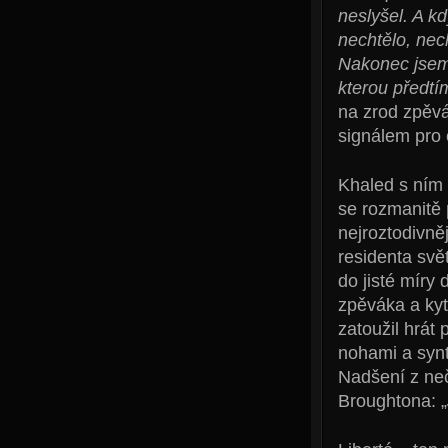
neslyšel. A k
nechtělo, nec
Nakonec jsem 
kterou předtím
na zrod zpěv
signálem pro c
Khaled s ním v
se rozmanitě 
nejroztodivně
residenta svě
do jisté míry
zpěváka a kyt
zatoužil hrát
nohami a synt
Nadšení z ne
Broughtona: „