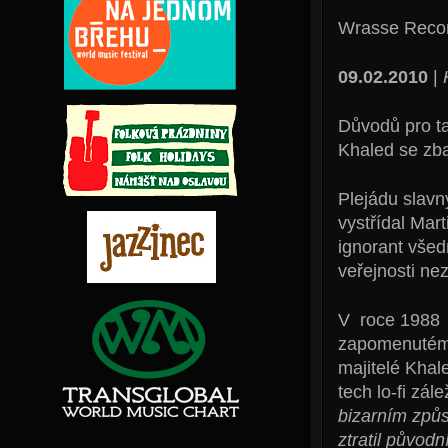
Wrasse Reco
09.02.2010
|
Důvodů pro ta
Khaled se zba
Plejádu slavn
vystřídal Mart
ignorant všed
veřejnosti n
V roce 1988 h
zapomenutém 
majitelé Khal
tech lo-fi zále
bizarním způs
ztratil původn