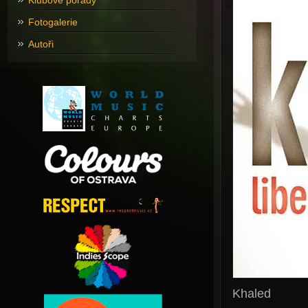
Klubové pořady
Fotogalerie
Autoři
Khaled