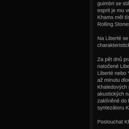
guimbri se s
esprit je mu 
Khams měl tím
Rolling Stone
Na Liberté se
charakteristi
Za pět dnů pr
natočené Lib
Liberté nebo 
až minutu dlo
Khaledových m
akustických n
zaklíněné do b
syntezátoru K
Poslouchat Kh