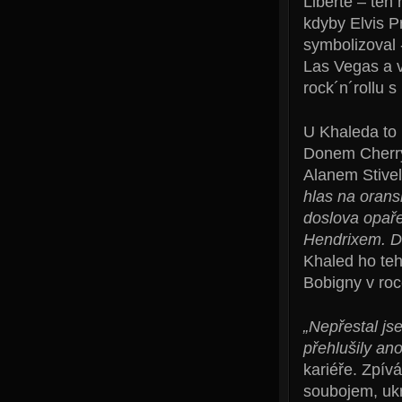
Liberté – ten
kdyby Elvis P
symbolizoval -
Las Vegas a v
rock´n´rollu 
U Khaleda to 
Donem Cherry
Alanem Stivel
hlas na orans
doslova opaře
Hendrixem. Do
Khaled ho teh
Bobigny v roc
„Nepřestal js
přehlušily an
kariéře. Zpív
soubojem, ukr