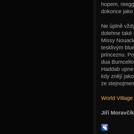
hopem, reegg
dokonce jako
Ne úplně vždy
dolehne také 
Missy Nouacks
tesklivým blu
princeznu. Po
dua Bumcello
Haddab upne k
kdy znějí jak
ze stejnojmen
World Village
Jiří Moravčík