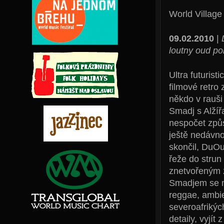
World Village
09.02.2010
|
loutny oud po
Ultra futuris
filmové retro 
někdo v rauši
Smadj s Alžíř
nespočet způs
ještě nedávno
skončil, DuOu
řeže do strun 
znetvořeným 
Smadjem se mí
reggae, ambi
severoafrikýc
detaily, vyjít 