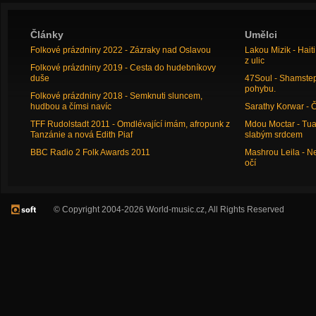
Články
Umělci
Folkové prázdniny 2022 - Zázraky nad Oslavou
Lakou Mizik - Hai
z ulic
Folkové prázdniny 2019 - Cesta do hudebníkovy
duše
47Soul - Shamstep 
pohybu.
Folkové prázdniny 2018 - Semknuti sluncem,
hudbou a čímsi navíc
Sarathy Korwar - 
TFF Rudolstadt 2011 - Omdlévající imám, afropunk z
Mdou Moctar - Tua
Tanzánie a nová Edith Piaf
slabým srdcem
BBC Radio 2 Folk Awards 2011
Mashrou Leila - N
očí
© Copyright 2004-2026 World-music.cz, All Rights Reserved