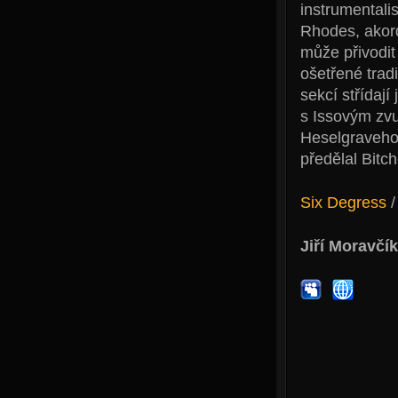
instrumentali
Rhodes, akord
může přivodit
ošetřené trad
sekcí střídají
s Issovým zv
Heselgraveho 
předělal Bitc
Six Degress
Jiří Moravčík