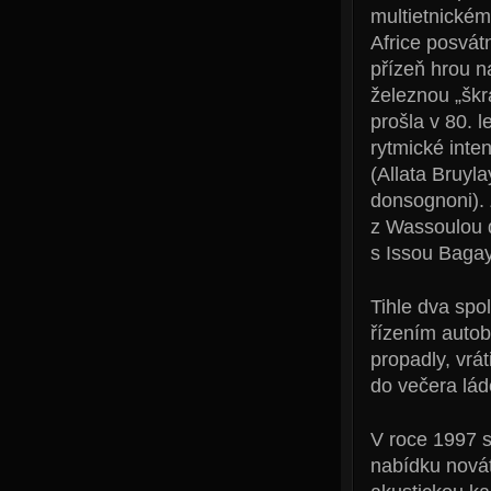
multietnickém
Africe posvát
přízeň hrou n
železnou „škr
prošla v 80. 
rytmické inte
(Allata Bruyl
donsognoni).
z Wassoulou 
s Issou Bagay
Tihle dva spol
řízením autobu
propadly, vrá
do večera lád
V roce 1997 
nabídku nová