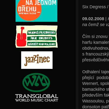
Six Degress /
09.02.2008
|
na čemž se vz
Čím si znovu 
harfu kamale
obdivuhodnou,
s francouzský
přesvědčivého
Odhalení taje
přející podob
Wernert, spol
bamackého stu
především fak
Wassoulou, p
donsoton patří