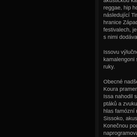
akustickou k
reggae, hip h
následující Ti
hranice Západ
festivalech, j
s nimi dodával
Issovu výlučn
kamalengoni s
ruky.
Obecné nadšen
Koura pramen
Issa nahodil
ptáků a zvuku
hlas famózní
Sissoko, akus
Konečnou pod
naprogramovan