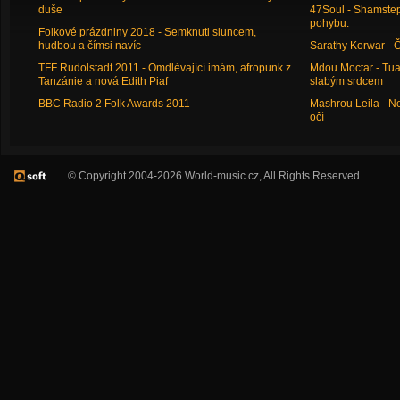
duše
47Soul - Shamstep 
pohybu.
Folkové prázdniny 2018 - Semknuti sluncem,
hudbou a čímsi navíc
Sarathy Korwar - 
TFF Rudolstadt 2011 - Omdlévající imám, afropunk z
Mdou Moctar - Tua
Tanzánie a nová Edith Piaf
slabým srdcem
BBC Radio 2 Folk Awards 2011
Mashrou Leila - N
očí
© Copyright 2004-2026 World-music.cz, All Rights Reserved