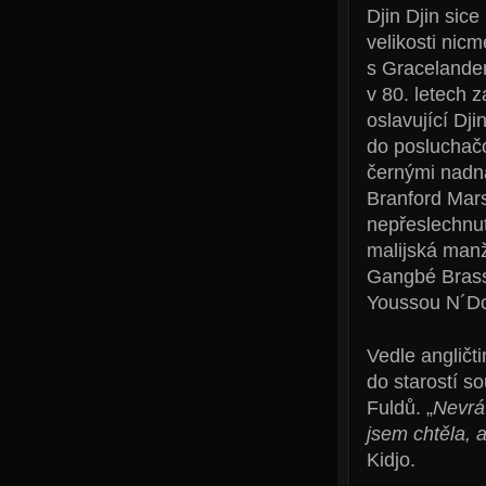
Djin Djin sice
velikosti nic
s Gracelandem
v 80. letech 
oslavující Dj
do posluchačo
černými nadná
Branford Mars
nepřeslechnut
malijská man
Gangbé Brass
Youssou N´Do
Vedle angličti
do starostí s
Fuldů. „
Nevrát
jsem chtěla, 
Kidjo.