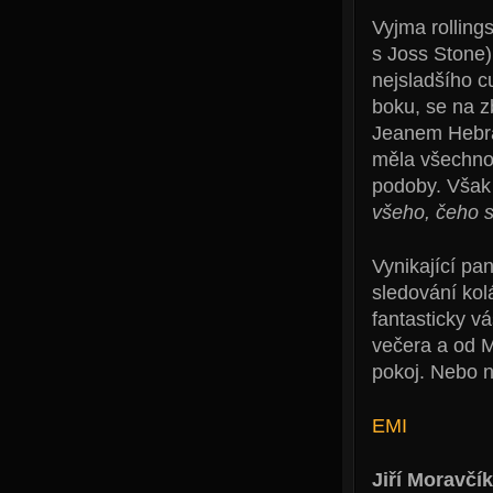
Vyjma rolling
s Joss Stone)
nejsladšího 
boku, se na z
Jeanem Hebrai
měla všechno
podoby. Však 
všeho, čeho s
Vynikající pa
sledování kol
fantasticky v
večera a od M
pokoj. Nebo 
EMI
Jiří Moravčík