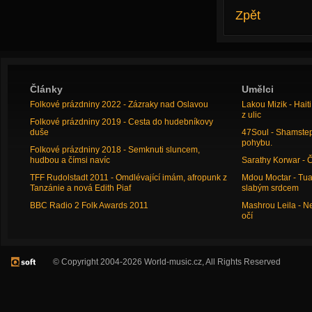
Zpět
Články
Umělci
Folkové prázdniny 2022 - Zázraky nad Oslavou
Lakou Mizik - Hai
z ulic
Folkové prázdniny 2019 - Cesta do hudebníkovy
duše
47Soul - Shamstep 
pohybu.
Folkové prázdniny 2018 - Semknuti sluncem,
hudbou a čímsi navíc
Sarathy Korwar - 
TFF Rudolstadt 2011 - Omdlévající imám, afropunk z
Mdou Moctar - Tua
Tanzánie a nová Edith Piaf
slabým srdcem
BBC Radio 2 Folk Awards 2011
Mashrou Leila - N
očí
© Copyright 2004-2026 World-music.cz, All Rights Reserved