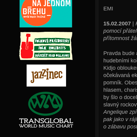
EMI
15.02.2007
|
pomocí přátel
přítomnost ž
Pravda bude a
hudebními koř
Kidjo oblouke
očekávaná eki
pomník. Obesl
hlasem, chari
by šlo o doce
slavný rockov
Angelique zpí
pak jako v rá
o zábavu post