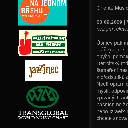
Oriente Music
03.09.2009
|
než jim řekne
Úsměv pak mr
ptáče) – je z
obyčej pomalo
Detroitský ro
šumaření nesd
z předsudků a 
Nectí opatrnic
myslí, odpovíd
zpívaných aut
básních ho že
nebo Izrael? T
chcete znova m