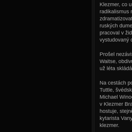
Klezmer, co u
radikalismus
zdramatizovat,
ruských dumek
pracoval v ži
vystudovaný d
Prošel nezávi
Waitse, obdiv
už léta skládá
Na cestách po
Tuttle, švéds
Michael Wino
v Klezmer Bra
hostuje, ste
kytarista Van
klezmer.