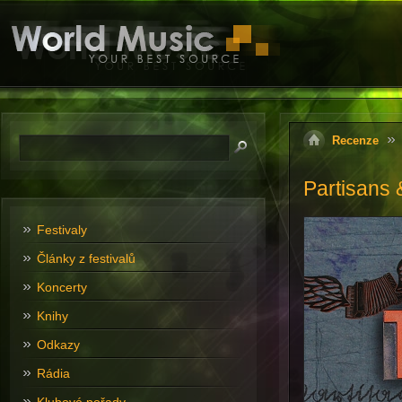
Recenze
Partisans 
Festivaly
Články z festivalů
Koncerty
Knihy
Odkazy
Rádia