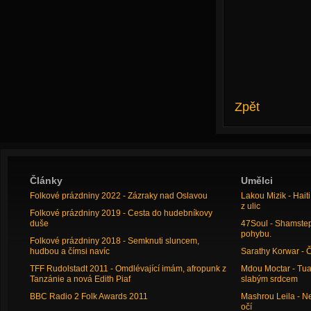
Zpět
Články
Umělci
Folkové prázdniny 2022 - Zázraky nad Oslavou
Lakou Mizik - Hai
z ulic
Folkové prázdniny 2019 - Cesta do hudebníkovy
duše
47Soul - Shamstep 
pohybu.
Folkové prázdniny 2018 - Semknuti sluncem,
hudbou a čímsi navíc
Sarathy Korwar - 
TFF Rudolstadt 2011 - Omdlévající imám, afropunk z
Mdou Moctar - Tua
Tanzánie a nová Edith Piaf
slabým srdcem
BBC Radio 2 Folk Awards 2011
Mashrou Leila - N
očí