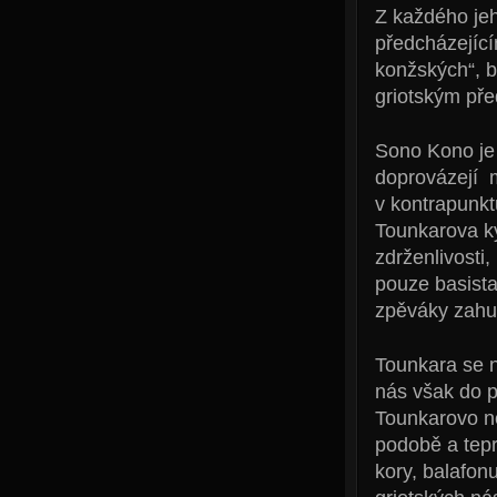
Z každého jeh
předcházející
konžských“, b
griotským pře
Sono Kono je
doprovázejí m
v kontrapunkt
Tounkarova ky
zdrženlivosti
pouze basista,
zpěváky zahuš
Tounkara se n
nás však do p
Tounkarovo no
podobě a tepr
kory, balafon