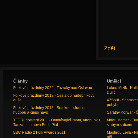
Zpět
Články
Umělci
Folkové prázdniny 2022 - Zázraky nad Oslavou
Lakou Mizik - Hai
z ulic
Folkové prázdniny 2019 - Cesta do hudebníkovy
duše
47Soul - Shamstep 
pohybu.
Folkové prázdniny 2018 - Semknuti sluncem,
hudbou a čímsi navíc
Sarathy Korwar - 
TFF Rudolstadt 2011 - Omdlévající imám, afropunk z
Mdou Moctar - Tua
Tanzánie a nová Edith Piaf
slabým srdcem
BBC Radio 2 Folk Awards 2011
Mashrou Leila - N
očí