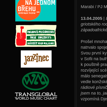
Marabi / PJ M
13.04.2005
|
griotského ro
západoafrické
Prošel mnoha 
natrvalo spoj
Svou první ky
v Sofii na bu
k pouštně pra
rozvíjející s
málo senegals
vedle konžské
rádiové písnič
jsem na to, j
vzpomíná Dje