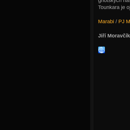
griotských nás
Tounkara je o
Marabi
/
PJ M
Jiří Moravčík