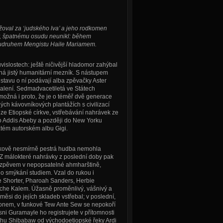
žoval za ‘judského lva’ a jeho rodkomen
by, špatnému osudu neunikl: během
soudruhem Mengistu Haile Mariamem.
ouvislostech: ještě ničivější hladomor zahýbal
 jistý humanitární mezník. S nástupem
tavu o ní podávají alba zpěvačky Aster
ení. Sedmadvacetiletá ve Státech
možná i proto, že je o téměř dvě generace
ných kávovníkových plantážích s civilizací
ze Etiopské církve, vstřebávání nahrávek ze
 do Addis Abeby a později do New Yorku
atém autorském albu Gigi.
vukově nesmírně pestrá hudba nemohla
 Z málokteré nahrávky z poslední doby pak
ěné zpěvem v nepopsatelné ahmharštině,
ho smýkání studiem. Vzal do rukou i
e Shorter, Pharoah Sanders, Herbie
Karche Kalem. Úžasně proměnlivý, vášnivý a
ěsi do jejích skladeb vstřebal; v poslední,
fonem, v funkové Tew Ante Sew se nepokoří
sni Guramayle ho registrujete v přítomnosti
ayehu Shibabaw od východoetiopské řeky Ardi