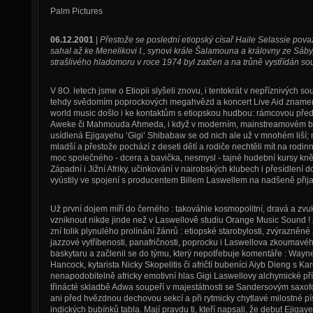
Palm Pictures
06.12.2001
|
Přestože se poslední etiopský císař Haile Selassie pova
sahal až ke Menelikovi I., synovi krále Šalamouna a královny ze Sá
strašlivého hladomoru v roce 1974 byl zatčen a na trůně vystřídán 
V 8O. letech jsme o Etiopii slyšeli znovu, i tentokrát v nepříznivých s
tehdy svědomím poprockových megahvězd a koncert Live Aid znamená
world music došlo i ke kontaktům s etiopskou hudbou: rámcovou předs
Aweke či Mahmouda Ahmeda, i když v moderním, mainstreamovém bal
usídlená Ejigayehu ‘Gigi’ Shibabaw se od nich ale už v mnohém liší; 
mladší a přestože pochází z deseti dětí a rodiče nechtěli mít na rodin
moc společného - dcera a bavička, nesmysl - tajné hudební kursy kně
Západní i Jižní Afriky, učinkování v nairobských klubech i přesídlení
vyústily ve spojení s producentem Billem Laswellem na nadšeně přij
Už první dojem míří do černého : takováhle kosmopolitní, dravá a z
vzniknout nikde jinde než v Laswellově studiu Orange Music Sound !
zní tolik plynulého prolínání žánrů : etiopské starobylosti, zvýrazn
jazzové vytříbenosti, panafričnosti, poprocku i Laswellova zkoumavé
baskytaru a začlenil se do týmu, který nepotřebuje komentáře : Wayn
Hancock, kytarista Nicky Skopelitis či afričtí bubeníci Aiyb Dieng s 
nenapodobitelně africky emotivní hlas Gigi Laswellovy alchymické přím
třinácté skladbě Adwa soupeří v majestátnosti se Sandersovým saxo
ani před hvězdnou dechovou sekcí a při rytmicky chytlavé milostné pí
indických bubínků tabla. Mají pravdu ti, kteří napsali, že debut Ejig