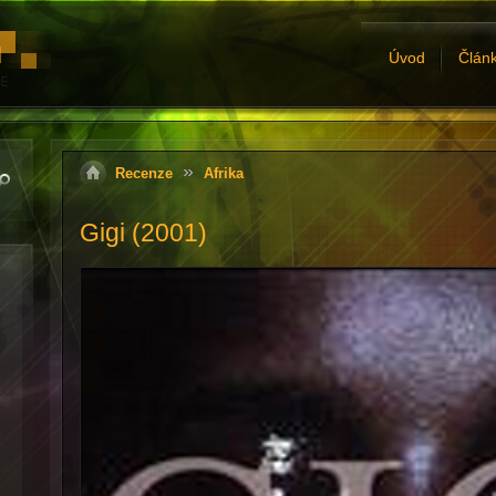
Úvod
Člán
Recenze
Afrika
Gigi (2001)