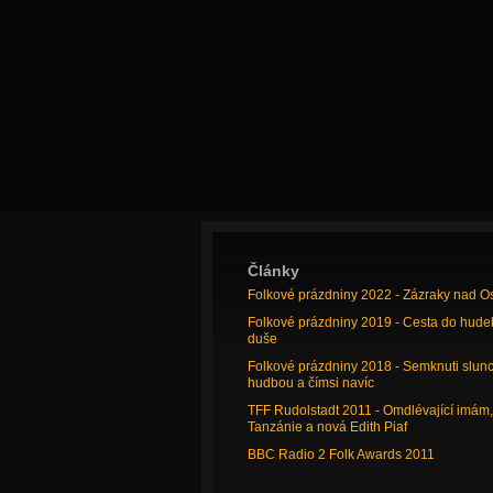
Články
Folkové prázdniny 2022 - Zázraky nad O
Folkové prázdniny 2019 - Cesta do hude
duše
Folkové prázdniny 2018 - Semknuti slun
hudbou a čímsi navíc
TFF Rudolstadt 2011 - Omdlévající imám,
Tanzánie a nová Edith Piaf
BBC Radio 2 Folk Awards 2011