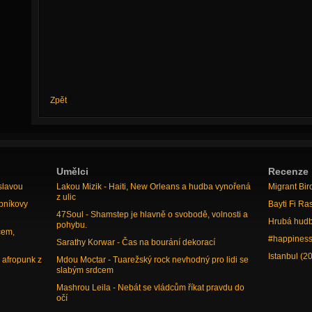
Zpět
Umělci
Recenze
slavou
Lakou Mizik - Haiti, New Orleans a hudba vynořená
Migrant Bir
z ulic
bníkovy
Bayti Fi Ra
47Soul - Shamstep je hlavně o svobodě, volnosti a
Hrubá hudb
pohybu.
cem,
#happiness
Sarathy Korwar - Čas na bourání dekorací
Istanbul (2
 afropunk z
Mdou Moctar - Tuarežský rock nevhodný pro lidi se
slabým srdcem
Mashrou Leila - Nebát se vládcům říkat pravdu do
očí