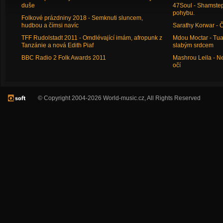
duše
47Soul - Shamstep 
pohybu.
Folkové prázdniny 2018 - Semknuti sluncem,
hudbou a čímsi navíc
Sarathy Korwar - 
TFF Rudolstadt 2011 - Omdlévající imám, afropunk z
Mdou Moctar - Tua
Tanzánie a nová Edith Piaf
slabým srdcem
BBC Radio 2 Folk Awards 2011
Mashrou Leila - N
očí
© Copyright 2004-2026 World-music.cz, All Rights Reserved