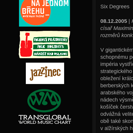
Six Degrees
08.12.2005
|
císař Maximin
rozměrů konk
V gigantickém
schopnému poj
impéria vystř
strategického 
obležení král
berberských k
arabského voj
nádech výsmě
košíček čerst
odvážná velit
obě také skon
v alžírských 