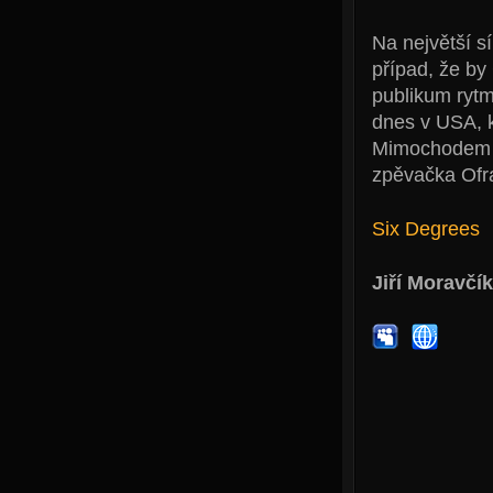
Na největší s
případ, že by
publikum rytm
dnes v USA, 
Mimochodem to
zpěvačka Ofr
Six Degrees
Jiří Moravčík