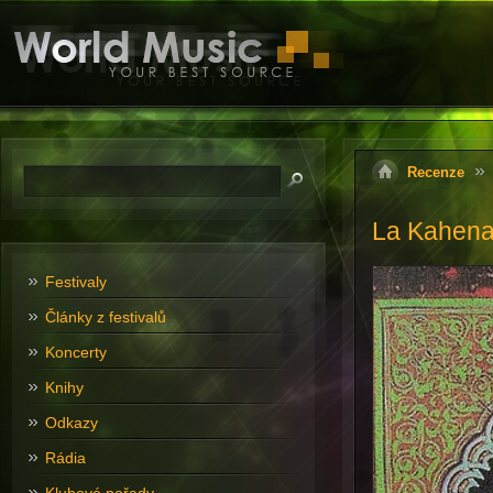
Recenze
La Kahena
Festivaly
Články z festivalů
Koncerty
Knihy
Odkazy
Rádia