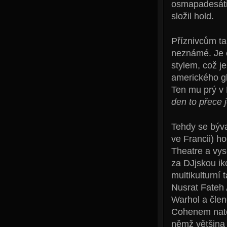
osmapadesáti l
složil hold.
Příznivcům t
neznámé. Je o
stylem, což j
amerického g
Ten mu prý v 
den to přece j
Tehdy se býva
ve Francii) h
Theatre a vys
za DJjskou ik
multikulturní 
Nusrat Fateh
Warhol a člen
Cohenem nato
němž většina 