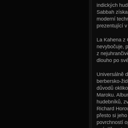
indických hud
Sabbah získa
moderní techn
prezentující 
La Kahena z 
nevybočuje, p
z nejuhrančiv
dlouho po sv
Universálně d
berbersko-žid
důvodů okliko
Maroku. Album
hudebníků, zv
Richard Horo
přesto si jeh
povrchností o