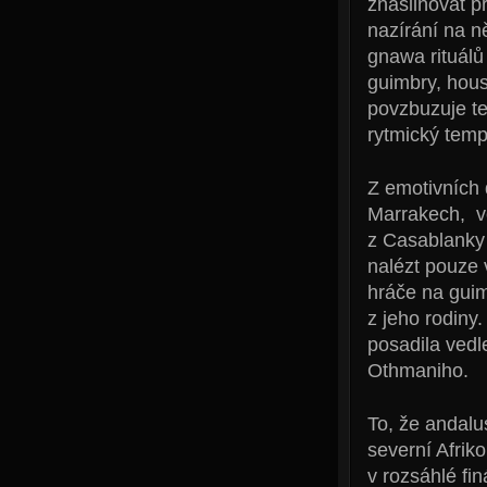
znásilňovat p
nazírání na n
gnawa rituálů
guimbry, hous
povzbuzuje te
rytmický temp
Z emotivních 
Marrakech, v
z Casablanky 
nalézt pouze
hráče na guim
z jeho rodiny
posadila ved
Othmaniho.
To, že andal
severní Afrik
v rozsáhlé fin