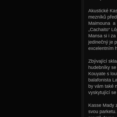
Akustické Ka
mezníků předc
Maimouna a B
„Cachaito“ Ló
Mansa si i za
jedinečný je
excelentním 
Zbývající skl
hudebníky se 
Kouyate s lou
balafonista L
by vám také n
vyskytující s
Kasse Mady z
svou parketu.