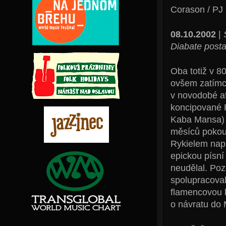
Corason / PJ
08.10.2002
|
Diabate postav
Oba totiž v 80
ovšem zatímc
v novodobé af
koncipované 
Kaba Mansa) s
měsíců pokou
Rykielem napr
epickou písní 
neudělal. Poz
spolupracova
flamencovou 
o návratu do 