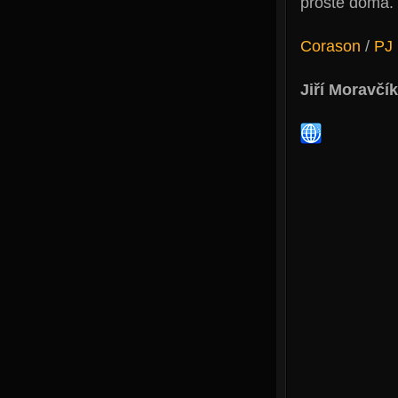
prostě doma.
Corason
/
PJ 
Jiří Moravčík