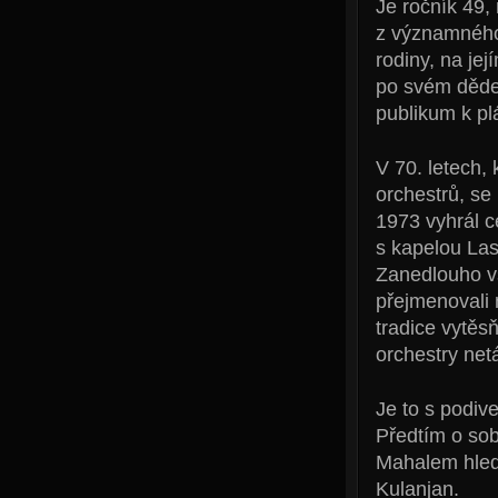
Je ročník 49, 
z významného 
rodiny, na jej
po svém děde
publikum k pl
V 70. letech,
orchestrů, s
1973 vyhrál c
s kapelou Las
Zanedlouho vš
přejmenovali 
tradice vytěs
orchestry netá
Je to s podiv
Předtím o so
Mahalem hleda
Kulanjan.