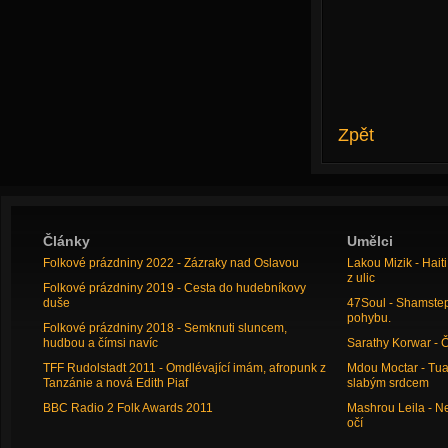
Zpět
Články
Umělci
Folkové prázdniny 2022 - Zázraky nad Oslavou
Lakou Mizik - Hai
z ulic
Folkové prázdniny 2019 - Cesta do hudebníkovy
duše
47Soul - Shamstep 
pohybu.
Folkové prázdniny 2018 - Semknuti sluncem,
hudbou a čímsi navíc
Sarathy Korwar - 
TFF Rudolstadt 2011 - Omdlévající imám, afropunk z
Mdou Moctar - Tua
Tanzánie a nová Edith Piaf
slabým srdcem
BBC Radio 2 Folk Awards 2011
Mashrou Leila - N
očí