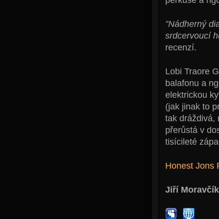
”Nádherný di
srdcervoucí h
recenzí.
Lobi Traore G
balafonu a ngo
elektrickou k
(jak jinak to 
tak dráždivá,
přerůstá v d
tisícileté záp
Honest Jons 
Jiří Moravčík