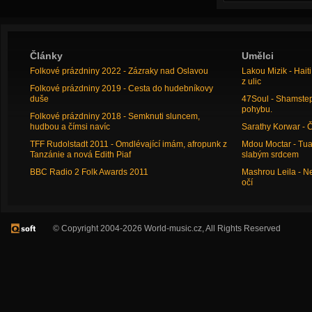
Články
Umělci
Folkové prázdniny 2022 - Zázraky nad Oslavou
Lakou Mizik - Hai
z ulic
Folkové prázdniny 2019 - Cesta do hudebníkovy
duše
47Soul - Shamstep 
pohybu.
Folkové prázdniny 2018 - Semknuti sluncem,
hudbou a čímsi navíc
Sarathy Korwar - 
TFF Rudolstadt 2011 - Omdlévající imám, afropunk z
Mdou Moctar - Tua
Tanzánie a nová Edith Piaf
slabým srdcem
BBC Radio 2 Folk Awards 2011
Mashrou Leila - N
očí
© Copyright 2004-2026 World-music.cz, All Rights Reserved