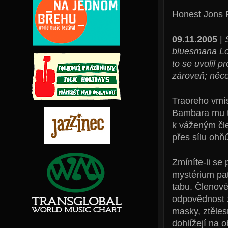
Honest Jons 
09.11.2005
|
bluesmana Lo
to se uvolil 
zároveň; něc
Traoreho vmís
Bambara mu to
k váženým čle
přes sílu ohň
Zmíníte-li se
mystérium pa
tabu. Členové
odpovědnost z
masky, ztěles
dohlížejí na 