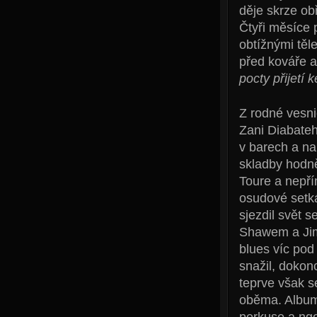
děje skrze obř
Čtyři měsíce p
obtížnými těl
před kováře a
pocty přijetí 
Z rodné vesni
Zani Diabateh
v barech a na
skladby hodně
Toure a nepří
osudové setká
sjezdil svět 
Shawem a Jim
blues víc pod
snažil, dokon
teprve však s
oběma. Album 
perkuse a ngo