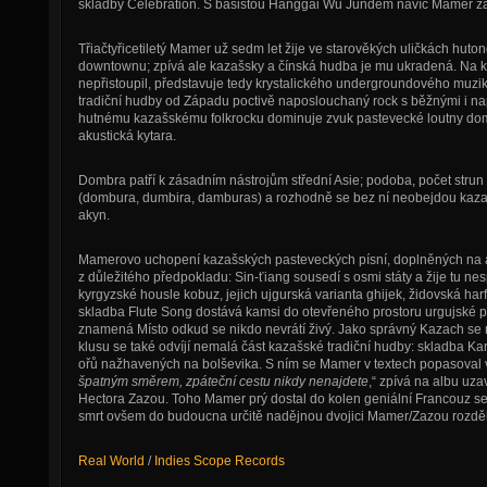
skladby Celebration. S basistou Hanggai Wu Jundem navíc Mamer zalo
Třiačtyřicetiletý Mamer už sedm let žije ve starověkých uličkách hut
downtownu; zpívá ale kazašsky a čínská hudba je mu ukradená. Na k
nepřistoupil, představuje tedy krystalického undergroundového muzi
tradiční hudby od Západu poctivě naposlouchaný rock s běžnými i na
hutnému kazašskému folkrocku dominuje zvuk pastevecké loutny dom
akustická kytara.
Dombra patří k zásadním nástrojům střední Asie; podoba, počet strun
(dombura, dumbira, damburas) a rozhodně se bez ní neobejdou kazaš
akyn.
Mamerovo uchopení kazašských pasteveckých písní, doplněných na al
z důležitého předpokladu: Sin-ťiang sousedí s osmi státy a žije tu ne
kyrgyzské housle kobuz, jejich ujgurská varianta ghijek, židovská har
skladba Flute Song dostává kamsi do otevřeného prostoru urgujské 
znamená Místo odkud se nikdo nevrátí živý. Jako správný Kazach se 
klusu se také odvíjí nemalá část kazašské tradiční hudby: skladba Kar
ořů nažhavených na bolševika. S ním se Mamer v textech popasoval v 
špatným směrem, zpáteční cestu nikdy nenajdete
,“ zpívá na albu u
Hectora Zazou. Toho Mamer prý dostal do kolen geniální Francouz se
smrt ovšem do budoucna určitě nadějnou dvojici Mamer/Zazou rozděl
Real World
/
Indies Scope Records