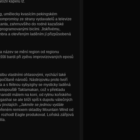
žil kapelu Iz.
ong, umělecky kvasícím pekingském
ompromisy ze strany vydavatelů a televize
kanta, zahrnuvšího do rodné kazašské
programovanými bicími. Jiskřivému,
bra a otevřeným laděním jí přizpůsobená
 a název se mění region od regionu
ští bardi při zpěvu improvizovaných eposů
bu vlastními ohlasovými, vychází také
spočítaně národů. Nástrojovku proto tvoří
fa a s flétnou sybyzghy se mysticky laděná
polopouště Taklamakan, což v překladu
narodil málem na koni, od rytmu koňského
gashai se ale blíží spíš k dupotu válečných
jinotajích.
„Jakmile se jednou vydáte
zavřeném remixem skladby Mountain Wind od
 rozhodl Eagle produkovat. Loňská zářijová
ila.