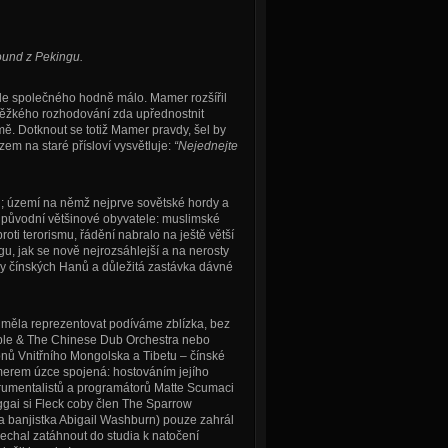
ound z Pekingu.
le společného hodně málo. Mamer rozšířil
 těžkého rozhodování zda upřednostnit
ě. Dotknout se totiž Mamer pravdy, šel by
m na staré přísloví vysvětluje:
“Nejednejte
; území na němž nejprve sovětské hordy a
í původní většinové obyvatele: muslimské
roti terorismu, řádění nabralo na ještě větší
u, jak se nově nejrozsáhlejší a na nerosty
ny čínských Hanů a důležitá zastávka dávné
ji měla reprezentovat podíváme zblízka, bez
obble & The Chinese Dub Orchestra nebo
onů Vnitřního Mongolska a Tibetu – čínské
erem úzce spojená: hostováním jejího
strumentalistů a programátorů Matte Scumaci
ggai si Fleck coby člen The Sparrow
 a banjistka Abigail Washburn) pouze zahrál
chal zatáhnout do studia k natočení