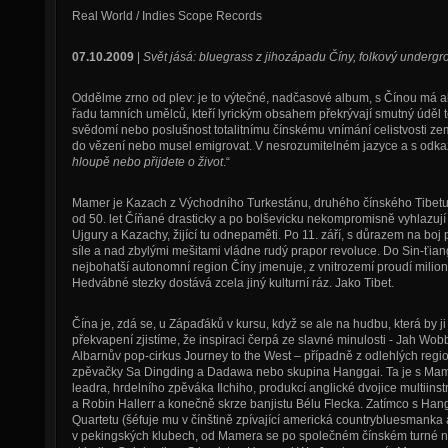
Real World / Indies Scope Records
07.10.2009
|
Svět jásá: bluegrass z jihozápadu Číny, folkový undergr
Oddělme zrno od plev: je to výtečné, nadčasové album, s Čínou má a
řadu tamních umělců, kteří lyrickým obsahem překrývají smutný úděl
svědomí nebo poslušnost totalitnímu čínskému vnímání celistvosti zem
do vězení nebo musel emigrovat. V nesrozumitelném jazyce a s odkaze
hloupě nebo přijdete o život
.“
Mamer je Kazach z Východního Turkestánu, druhého čínského Tibetu
od 50. let Číňané drasticky a po bolševicku nekompromisně vyhlazuj
Ujgury a Kazachy, žijící tu odnepaměti. Po 11. září, s důrazem na boj p
síle a nad zbylými mešitami vládne rudý prapor revoluce. Do Sin-ťiang
nejbohatší autonomní region Číny jmenuje, z vnitrozemí proudí milio
Hedvábné stezky dostává zcela jiný kulturní ráz. Jako Tibet.
Čína je, zdá se, u Zápaďáků v kursu, když se ale na hudbu, která by 
překvapení zjistíme, že inspiraci čerpá ze slavné minulosti - Jah W
Albarnův pop-cirkus Journey to the West – případně z odlehlých regi
zpěvačky Sa Dingding a Dadawa nebo skupina Hanggai. Ta je s Mam
leadra, hrdelního zpěváka Ilchiho, produkcí anglické dvojice multiin
a Robin Hallerr a konečně skrze banjistu Bélu Flecka. Zatímco s Han
Quartetu (šéfuje mu v čínštině zpívající americká countrybluesmanka
v pekingských klubech, od Mamera se po společném čínském turné ne