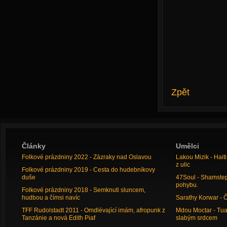
Zpět
Články
Umělci
Folkové prázdniny 2022 - Zázraky nad Oslavou
Lakou Mizik - Hai
z ulic
Folkové prázdniny 2019 - Cesta do hudebníkovy
duše
47Soul - Shamstep 
pohybu.
Folkové prázdniny 2018 - Semknuti sluncem,
hudbou a čímsi navíc
Sarathy Korwar - 
TFF Rudolstadt 2011 - Omdlévající imám, afropunk z
Mdou Moctar - Tua
Tanzánie a nová Edith Piaf
slabým srdcem