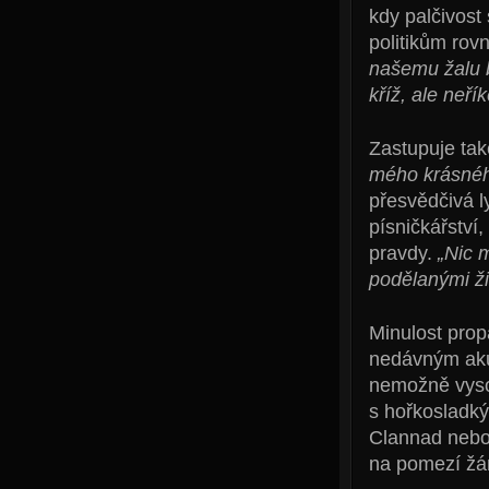
kdy palčivost
politikům rov
našemu žalu b
kříž, ale neří
Zastupuje ta
mého krásného
přesvědčivá l
písničkářství
pravdy.
„Nic 
podělanými ži
Minulost prop
nedávným akus
nemožně vysok
s hořkosladký
Clannad nebo 
na pomezí žá