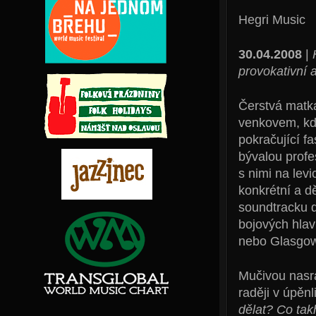
Hegri Music
30.04.2008
|
provokativní 
Čerstvá matka
venkovem, kde
pokračující f
bývalou profe
s nimi na levi
konkrétní a d
soundtracku 
bojových hlav
nebo Glasgow
Mučivou nasr
raději v úpěnl
dělat? Co tak