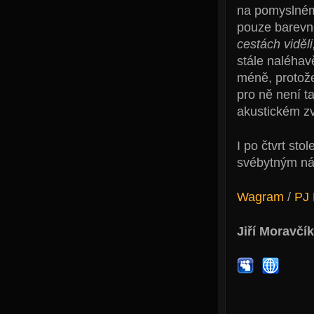
na pomyslném 
pouze barevn
cestách viděli
stále naléhav
méně, protože
pro ně není ta
akustickém z
I po čtvrt sto
svébytným ná
Wagram
/
PJ 
Jiří Moravčík