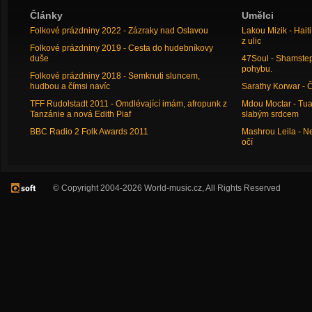
Články
Umělci
Folkové prázdniny 2022 - Zázraky nad Oslavou
Lakou Mizik - Hai
z ulic
Folkové prázdniny 2019 - Cesta do hudebníkovy
duše
47Soul - Shamstep 
pohybu.
Folkové prázdniny 2018 - Semknuti sluncem,
hudbou a čímsi navíc
Sarathy Korwar - 
TFF Rudolstadt 2011 - Omdlévající imám, afropunk z
Mdou Moctar - Tua
Tanzánie a nová Edith Piaf
slabým srdcem
BBC Radio 2 Folk Awards 2011
Mashrou Leila - N
očí
© Copyright 2004-2026 World-music.cz, All Rights Reserved