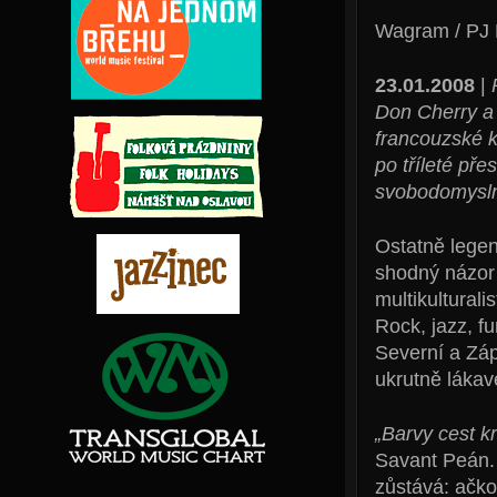
Wagram / PJ 
23.01.2008
|
Don Cherry a 
francouzské k
po tříleté př
svobodomyslno
Ostatně legen
shodný názor 
multikultural
Rock, jazz, f
Severní a Zápa
ukrutně lákav
„Barvy cest kr
Savant Peán. 
zůstává: ačko