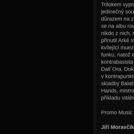
Trilokem vypr
jedinečný sou
důrazem na zv
se na albu ro
nikdo z nich,
přinutil Arké 
kvílející mue
funku, natož 
kontrabasista 
Dall´Ora. Dok
v kontrapunkt
skladby Balah
Hands, mistro
příkladu vitá
Promo Music
Jiří Moravčík