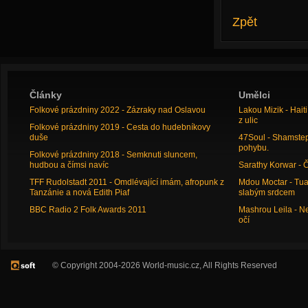
Zpět
Články
Umělci
Folkové prázdniny 2022 - Zázraky nad Oslavou
Lakou Mizik - Hai
z ulic
Folkové prázdniny 2019 - Cesta do hudebníkovy
duše
47Soul - Shamstep 
pohybu.
Folkové prázdniny 2018 - Semknuti sluncem,
hudbou a čímsi navíc
Sarathy Korwar - 
TFF Rudolstadt 2011 - Omdlévající imám, afropunk z
Mdou Moctar - Tua
Tanzánie a nová Edith Piaf
slabým srdcem
BBC Radio 2 Folk Awards 2011
Mashrou Leila - N
očí
© Copyright 2004-2026 World-music.cz, All Rights Reserved