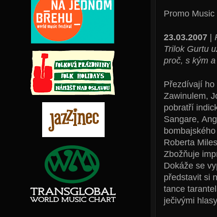
Promo Music
23.03.2007
|
Trilok Gurtu 
proč, s kým a 
Přezdívají ho 
Zawinulem, J
pobratří indi
Sangare, Ange
bombajského 
Roberta Miles
Zbožňuje impr
Dokáže se vyp
představit si
tance tarante
ječivými hlas