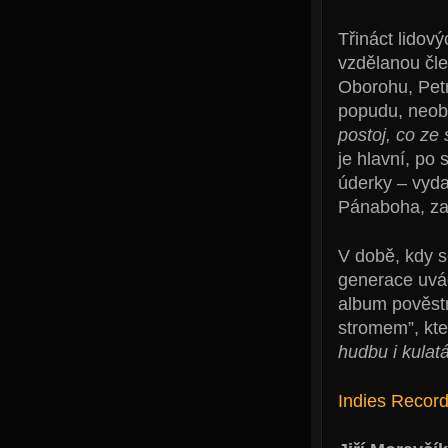
Třináct lidový
vzdělanou čle
Oborohu, Petr
popudu, neoby
postoj, co ze
je hlavní, po
úderky – vyda
Pánaboha, zap
V době, kdy s
generace uvád
album pověstn
stromem”, kt
hudbu i kulatá
Indies Recor