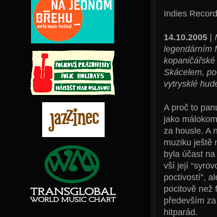
Indies Recor
14.10.2005
|
legendárním 
kopaničářské 
Skácelem, poc
vytrysklé hud
A proč to pan
jako málokomu
za housle. A 
muziku ještě 
byla účast n
vší její “syr
poctivostí”, 
pocitově než f
především za 
hitparád.