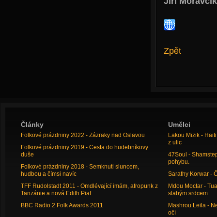
Jiří Moravčík
Zpět
Články
Umělci
Folkové prázdniny 2022 - Zázraky nad Oslavou
Lakou Mizik - Hai
z ulic
Folkové prázdniny 2019 - Cesta do hudebníkovy
duše
47Soul - Shamstep 
pohybu.
Folkové prázdniny 2018 - Semknuti sluncem,
hudbou a čímsi navíc
Sarathy Korwar - 
TFF Rudolstadt 2011 - Omdlévající imám, afropunk z
Mdou Moctar - Tua
Tanzánie a nová Edith Piaf
slabým srdcem
BBC Radio 2 Folk Awards 2011
Mashrou Leila - N
očí