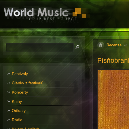
Recenze
Písňobraní
Festivaly
Články z festivalů
Koncerty
Knihy
Odkazy
Rádia