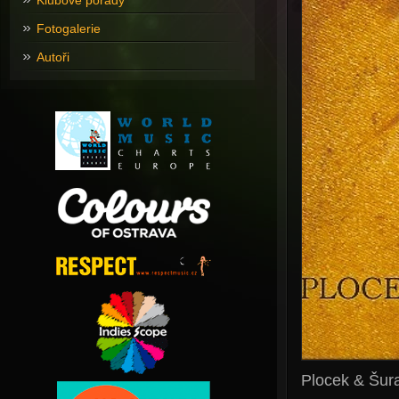
Klubové pořady
Fotogalerie
Autoři
Plocek & Šur