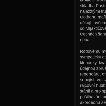
skladba Pusto
najazzlými tr
Gothartu maf
děkují, ovšem
co Mijaktičov
Čechách šance
nebál.
Rodovému mot
sympaticky d
klobouky, kvá
údajnou zbrusu
repertoáru, er
sebejistí ve 
rajcovní hudbu
stáhli a pro s
pošilhávání p
akordeonu se