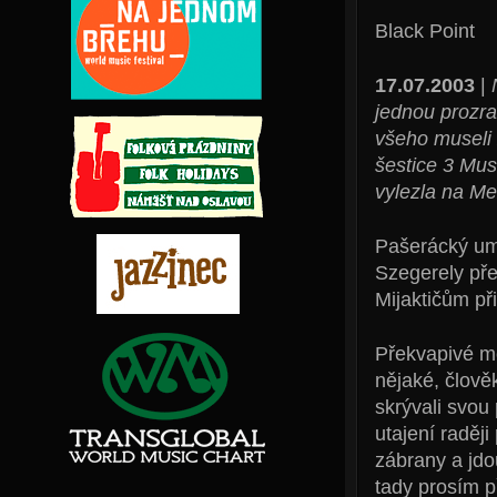
Black Point
17.07.2003
|
jednou prozra
všeho museli
šestice 3 Mus
vylezla na Me
Pašerácký um 
Szegerely př
Mijaktičům př
Překvapivé mo
nějaké, člověk
skrývali svou
utajení raděj
zábrany a jdou
tady prosím př