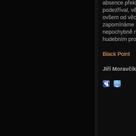
absence překl
podezříval, v
ovšem od věci
zapomínáme v 
nepochybně m
hudebním pro
Black Point
Jiří Moravčík