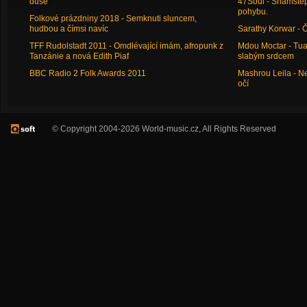
duše
47Soul - Shamstep 
pohybu.
Folkové prázdniny 2018 - Semknuti sluncem,
hudbou a čímsi navíc
Sarathy Korwar - 
TFF Rudolstadt 2011 - Omdlévající imám, afropunk z
Mdou Moctar - Tua
Tanzánie a nová Edith Piaf
slabým srdcem
BBC Radio 2 Folk Awards 2011
Mashrou Leila - N
očí
© Copyright 2004-2026 World-music.cz, All Rights Reserved