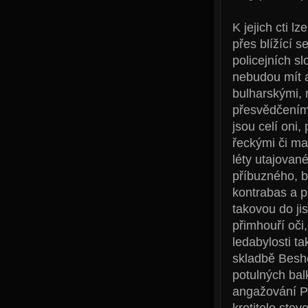
K jejich cti l
přes blížící 
policejních s
nebudou mít a
bulharskými,
přesvědčením,
jsou celí oni,
řeckými či ma
léty utajovan
příbuzného, b
kontrabas a p
takovou do ji
přimhouří oči,
ledabylosti t
skladbě Besh
potulných bal
angažování P
krotitele stov