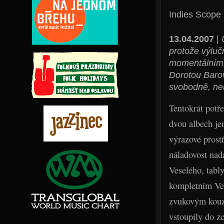
Indies Scope
13.04.2007
|
protože výlučn
momentálním r
Dorotou Baro
svobodně, ne
Tentokrát potř
dvou albech je
výrazové prostř
náladovost nad
Veselého, tabl
kompletním Ve
zvukovým kouze
vstoupily do z