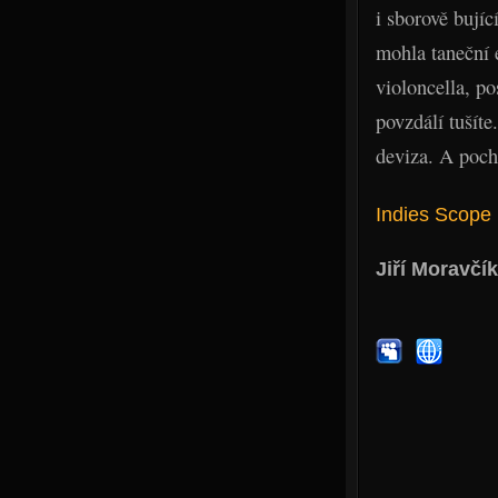
i sborově bujíc
mohla taneční 
violoncella, p
povzdálí tušíte
deviza. A poch
Indies Scope
Jiří Moravčík