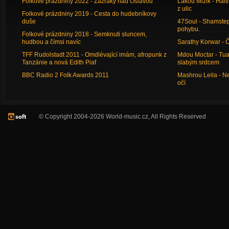
Folkové prázdniny 2022 - Zázraky nad Oslavou
Lakou Mizik - Hai
z ulic
Folkové prázdniny 2019 - Cesta do hudebníkovy
duše
47Soul - Shamstep 
pohybu.
Folkové prázdniny 2018 - Semknuti sluncem,
hudbou a čímsi navíc
Sarathy Korwar - 
TFF Rudolstadt 2011 - Omdlévající imám, afropunk z
Mdou Moctar - Tua
Tanzánie a nová Edith Piaf
slabým srdcem
BBC Radio 2 Folk Awards 2011
Mashrou Leila - N
očí
© Copyright 2004-2026 World-music.cz, All Rights Reserved