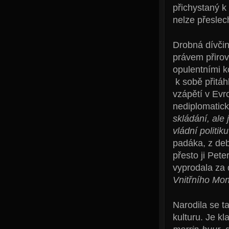
přichystaný k
nelze přeslec
Drobná dívčin
právem přirov
opulentními k
k sobě přitáh
vzápětí v Evr
nediplomatick
skládání, ale
vládní politiku
padáka, z deb
přesto ji Pet
vyprodala za 
Vnitřního Mon
Narodila se t
kulturu. Je k