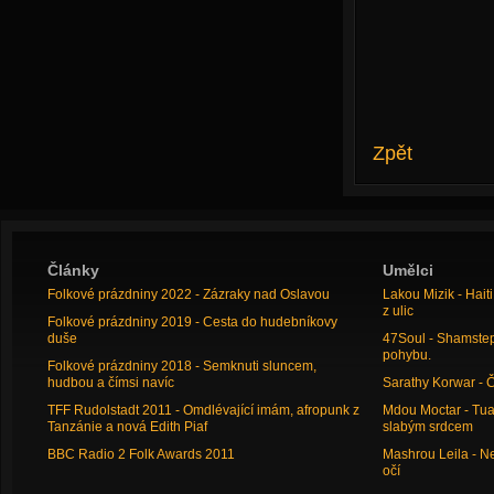
Zpět
Články
Umělci
Folkové prázdniny 2022 - Zázraky nad Oslavou
Lakou Mizik - Hai
z ulic
Folkové prázdniny 2019 - Cesta do hudebníkovy
duše
47Soul - Shamstep 
pohybu.
Folkové prázdniny 2018 - Semknuti sluncem,
hudbou a čímsi navíc
Sarathy Korwar - 
TFF Rudolstadt 2011 - Omdlévající imám, afropunk z
Mdou Moctar - Tua
Tanzánie a nová Edith Piaf
slabým srdcem
BBC Radio 2 Folk Awards 2011
Mashrou Leila - N
očí