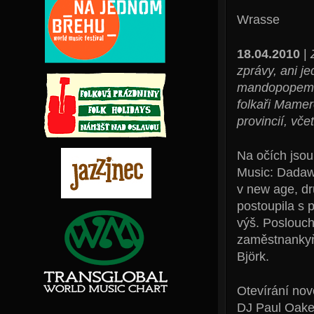
Wrasse
18.04.2010
|
zprávy, ani j
mandopopem: 
folkaři Mamer
provincií, vče
Na očích jso
Music: Dadawa
v new age, dr
postoupila s 
výš. Poslouch
zaměstnankyň
Björk.
Otevírání nov
DJ Paul Oaken