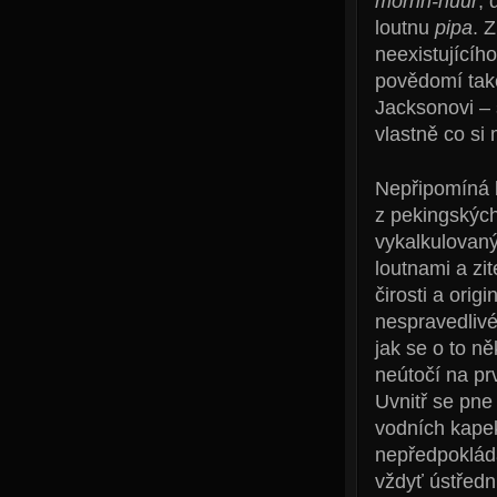
morrin-huur
, 
loutnu
pipa
. 
neexistujícího
povědomí také
Jacksonovi – 
vlastně co si
Nepřipomíná b
z pekingských
vykalkulovan
loutnami a zi
čirosti a orig
nespravedlivé
jak se o to n
neútočí na pr
Uvnitř se pne
vodních kapek
nepředpokládá
vždyť ústřed