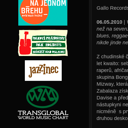
Gallo Record
06.05.2010
|
než na severu
blues, reggae
nikde jinde n
Z chudinské č
let kwaito: s
raperů, afrič
skupina Bong
Mizway, která
Zabalaza získ
Davise a předp
nástupkyni ne
nicméně s prv
druhou desko