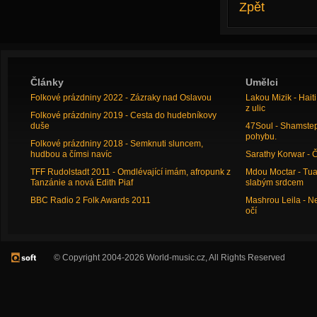
Zpět
Články
Umělci
Folkové prázdniny 2022 - Zázraky nad Oslavou
Lakou Mizik - Hai
z ulic
Folkové prázdniny 2019 - Cesta do hudebníkovy
duše
47Soul - Shamstep 
pohybu.
Folkové prázdniny 2018 - Semknuti sluncem,
hudbou a čímsi navíc
Sarathy Korwar - 
TFF Rudolstadt 2011 - Omdlévající imám, afropunk z
Mdou Moctar - Tua
Tanzánie a nová Edith Piaf
slabým srdcem
BBC Radio 2 Folk Awards 2011
Mashrou Leila - N
očí
© Copyright 2004-2026 World-music.cz, All Rights Reserved