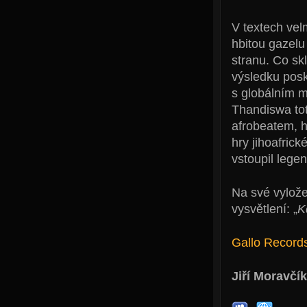
V textech vel
hbitou gazelu
stranu. Co sk
výsledku posk
s globálním m
Thandiswa to
afrobeatem, h
hry jihoafric
vstoupil lege
Na své vylož
vysvětlení: „
K
Gallo Record
Jiří Moravčík