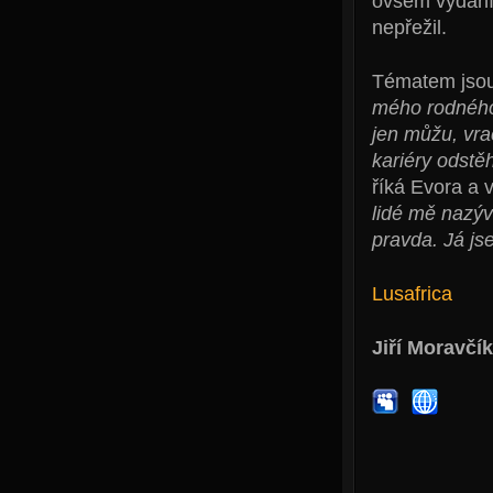
ovšem vydání 
nepřežil.
Tématem jso
mého rodného 
jen můžu, vra
kariéry odstě
říká Evora a 
lidé mě nazýva
pravda. Já js
Lusafrica
Jiří Moravčík