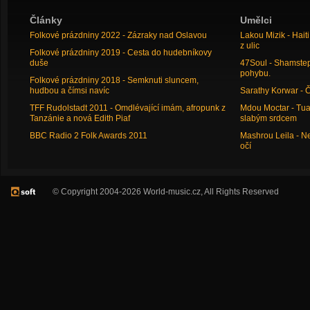
Články
Umělci
Folkové prázdniny 2022 - Zázraky nad Oslavou
Lakou Mizik - Hai
z ulic
Folkové prázdniny 2019 - Cesta do hudebníkovy
duše
47Soul - Shamstep 
pohybu.
Folkové prázdniny 2018 - Semknuti sluncem,
hudbou a čímsi navíc
Sarathy Korwar - 
TFF Rudolstadt 2011 - Omdlévající imám, afropunk z
Mdou Moctar - Tua
Tanzánie a nová Edith Piaf
slabým srdcem
BBC Radio 2 Folk Awards 2011
Mashrou Leila - N
očí
© Copyright 2004-2026 World-music.cz, All Rights Reserved