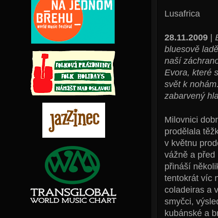
Lusafrica
28.11.2009
|
bluesově ladě
naší záchranou
Evora, které 
svět k nohám.
zabarvený hla
Milovnici dobr
prodělala těžk
v květnu prod
vážně a před
přináší někol
tentokrát víc
coladeiras a 
smyčci, výsle
kubánské a b