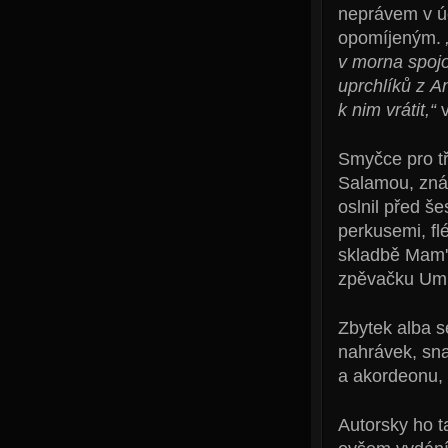
neprávem v ú
opomíjeným.
v morna spojo
uprchlíků z A
k nim vrátit,“
v
Smyčce pro tř
Salamou, zná
oslnil před š
perkusemi, fl
skladbě Mam'B
zpěvačku Um
Zbytek alba s
nahrávek, sna
a akordeonu, 
Autorsky ho t