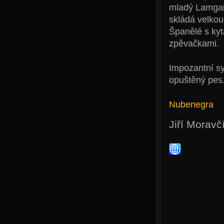
mladý Lamgai
skládá velkou
Španělé s kyt
zpěvačkami.
Impozantní sy
opuštěný pes
Nubenegra
Jiří Moravč