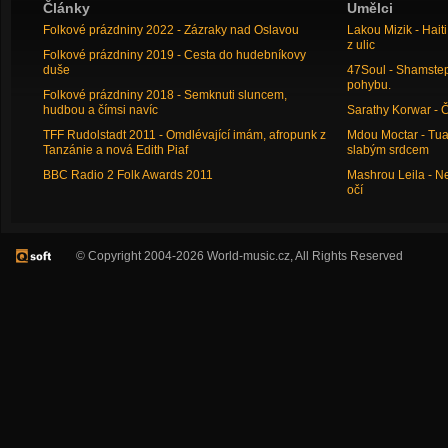
Články
Umělci
Folkové prázdniny 2022 - Zázraky nad Oslavou
Lakou Mizik - Hai
z ulic
Folkové prázdniny 2019 - Cesta do hudebníkovy
duše
47Soul - Shamstep 
pohybu.
Folkové prázdniny 2018 - Semknuti sluncem,
hudbou a čímsi navíc
Sarathy Korwar - 
TFF Rudolstadt 2011 - Omdlévající imám, afropunk z
Mdou Moctar - Tua
Tanzánie a nová Edith Piaf
slabým srdcem
BBC Radio 2 Folk Awards 2011
Mashrou Leila - N
očí
© Copyright 2004-2026 World-music.cz, All Rights Reserved