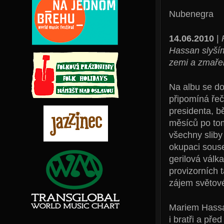
Nubenegra
14.06.2010
|
Hassan slyším
zemi a zmařen
Na albu se do
připomíná řeč
presidenta, b
měsíců po tom
všechny sliby
okupaci souse
gerilová válk
provizorních 
zájem světové
Mariem Hassan
i bratři a pře