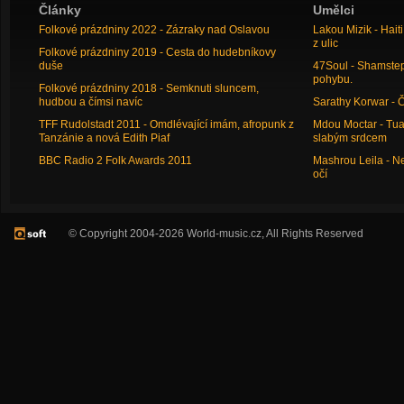
Články
Umělci
Folkové prázdniny 2022 - Zázraky nad Oslavou
Lakou Mizik - Hai
z ulic
Folkové prázdniny 2019 - Cesta do hudebníkovy
duše
47Soul - Shamstep 
pohybu.
Folkové prázdniny 2018 - Semknuti sluncem,
hudbou a čímsi navíc
Sarathy Korwar - 
TFF Rudolstadt 2011 - Omdlévající imám, afropunk z
Mdou Moctar - Tua
Tanzánie a nová Edith Piaf
slabým srdcem
BBC Radio 2 Folk Awards 2011
Mashrou Leila - N
očí
© Copyright 2004-2026 World-music.cz, All Rights Reserved