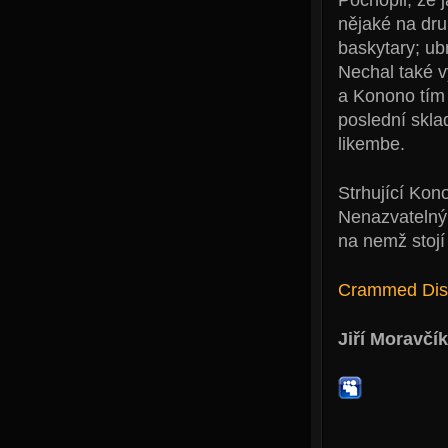
nějaké na dru
baskytary; ub
Nechal také 
a Konono tím 
poslední skla
likembe.
Strhující Kon
Nenazvatelný
na nemž stoj
Crammed Dis
Jiří Moravčík