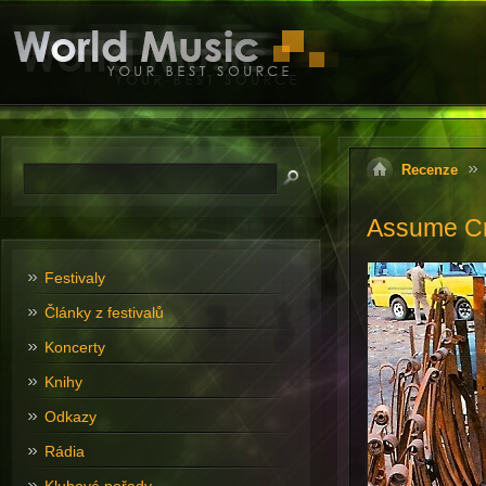
Recenze
Assume Cr
Festivaly
Články z festivalů
Koncerty
Knihy
Odkazy
Rádia