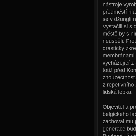
nástroje vyro
předměstí hla
se v džungli 
Vystačili si 
městě by s ni
neuspěli. Pro
drasticky zkr
membránami a
vycházející z
totiž před Kon
znouzectnost
z repetivního
lidská lebka.
Objevitel a p
belgického la
zachoval mu p
generace budí
Pochopil, že 