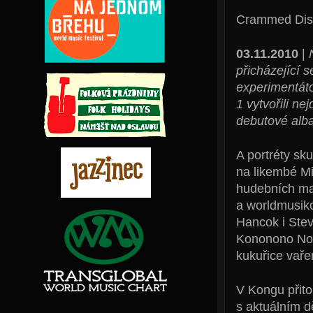
Crammed Disc
03.11.2010
|
přicházející 
experimentáto
1 vytvořili ne
debutové alba
A portréty s
na likembé Mi
hudebních mag
a worldmusiko
Hancok i Stev
Kononono No 1
kukuřice vaře
V Kongu přito
s aktuálním dě