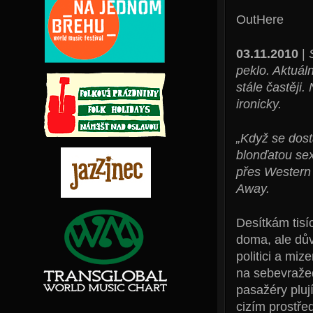
OutHere
03.11.2010
|
peklo. Aktuáln
stále častěji.
ironicky.
„Když se dost
blonďatou sex
přes Western
Away.
Desítkám tisí
doma, ale dův
politici a mi
na sebevražed
pasažéry plují
cizím prostře