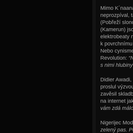
Mimo K´naana,
neprozpíval, 
(Pobřeží slo
(Kamerun) jso
elektrobeaty
k povrchnímu 
Nebo cynisme
Revolution:
“N
s nimi hlubiny
Didier Awadi,
proslul výzvo
zavěsil sklad
na internet j
vám zdá málo
Nigerijec Mo
zelený pas. Po