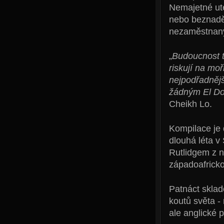
Nemajetné ute
nebo beznadě
nezaměstnanýc
„
Budoucnost t
riskují na mo
nejpodřadnějš
žádným El Do
Cheikh Lo.
Kompilace je 
dlouhá léta v
Rutlidgem z 
západoafrick
Patnáct sklad
koutů světa - 
ale anglické 