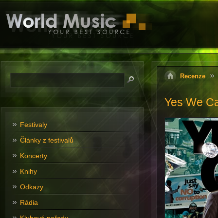
Recenze
Yes We Can
Festivaly
Články z festivalů
Koncerty
Knihy
Odkazy
Rádia