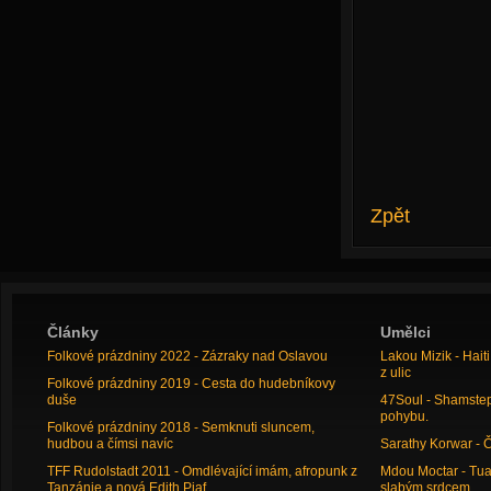
Zpět
Články
Umělci
Folkové prázdniny 2022 - Zázraky nad Oslavou
Lakou Mizik - Hai
z ulic
Folkové prázdniny 2019 - Cesta do hudebníkovy
duše
47Soul - Shamstep 
pohybu.
Folkové prázdniny 2018 - Semknuti sluncem,
hudbou a čímsi navíc
Sarathy Korwar - 
TFF Rudolstadt 2011 - Omdlévající imám, afropunk z
Mdou Moctar - Tua
Tanzánie a nová Edith Piaf
slabým srdcem