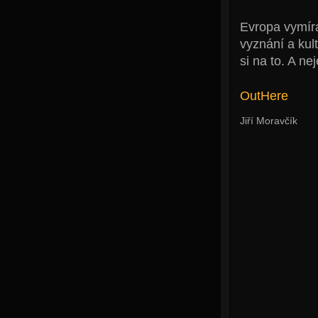
Evropa vymírá,
vyznání a kul
si na to. A nej
OutHere
Jiří Moravčík