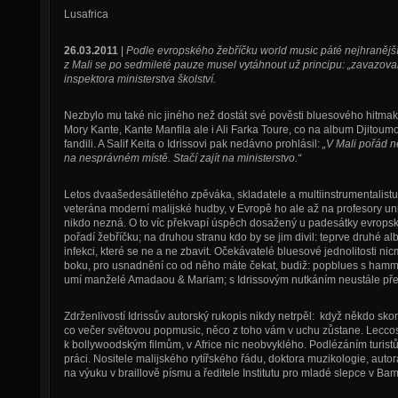
Lusafrica
26.03.2011
|
Podle evropského žebříčku world music páté nejhranějš
z Mali se po sedmileté pauze musel vytáhnout už principu: „zavazov
inspektora ministerstva školství.
Nezbylo mu také nic jiného než dostát své pověsti bluesového hitmake
Mory Kante, Kante Manfila ale i Ali Farka Toure, co na album Djitoum
fandili. A Salif Keita o Idrissovi pak nedávno prohlásil:
„V Mali pořád n
na nesprávném místě. Stačí zajít na ministerstvo.“
Letos dvaašedesátiletého zpěváka, skladatele a multiinstrumentalist
veterána moderní malijské hudby, v Evropě ho ale až na profesory u
nikdo nezná. O to víc překvapí úspěch dosažený u padesátky evropských
pořadí žebříčku; na druhou stranu kdo by se jim divil: teprve druhé a
infekci, které se ne a ne zbavit. Očekávatelé bluesové jednolitosti nic
boku, pro usnadnění co od něho máte čekat, budiž: popblues s hamm
umí manželé Amadaou & Mariam; s Idrissovým nutkáním neustále přek
Zdrženlivostí Idrissův autorský rukopis nikdy netrpěl: když někdo skoro
co večer světovou popmusic, něco z toho vám v uchu zůstane. Leccos
k bollywoodským filmům, v Africe nic neobvyklého. Podlézáním turistů
práci. Nositele malijského rytířského řádu, doktora muzikologie, aut
na výuku v braillově písmu a ředitele Institutu pro mladé slepce v Ba