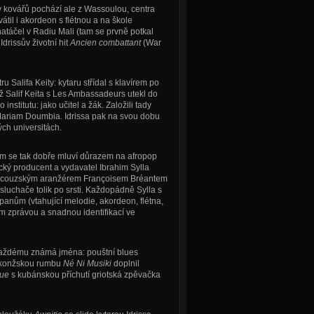
y kovářů pochází ale z Wassoulou, centra
til i akordeon s flétnou a na škole
natáčel v Radiu Mali (tam se prvně potkal
drissův životní hit
Ancien combattant
(War
 Salifa Keity: kytaru střídal s klavírem po
Salif Keita s Les Ambassadeurs utekl do
nstitutu: jako učitel a žák. Založili tady
 Mariam Doumbia. Idrissa pak na svou dobu
ých universitách.
om se tak dobře mluví důrazem na afropop
ký producent a vydavatel Ibrahim Sylla
francouzským aranžérem Françoisem Bréantem
osluchače tolik po srsti. Každopádně Sylla s
opanům (vtahující melodie, akordeon, flétna,
m zprávou a snadnou identifikací ve
, každému známá jména: pouštní blues
ou konžskou rumbu
Né Ni Musiki
doplnil
ue
s kubánskou příchutí griotská zpěvačka