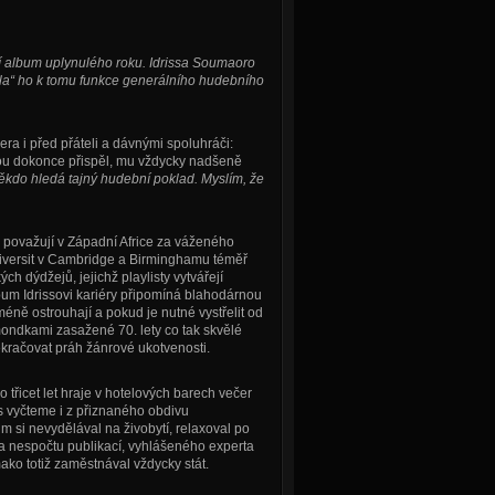
í album uplynulého roku. Idrissa Soumaoro
ala“ ho k tomu funkce generálního hudebního
ra i před přáteli a dávnými spoluhráči:
ou
dokonce přispěl, mu vždycky nadšeně
ěkdo hledá tajný hudební poklad. Myslím, že
u považují v Západní Africe za váženého
niversit v Cambridge a Birminghamu téměř
 dýdžejů, jejichž playlisty vytvářejí
lbum Idrissovi kariéry připomíná blahodárnou
méně ostrouhají a pokud je nutné vystřelit od
ondkami zasažené 70. lety co tak skvělé
račovat práh žánrové ukotvenosti.
 třicet let hraje v hotelových barech večer
 vyčteme i z přiznaného obdivu
m si nevydělával na živobytí, relaxoval po
ora nespočtu publikací, vyhlášeného experta
mako totiž zaměstnával vždycky stát.