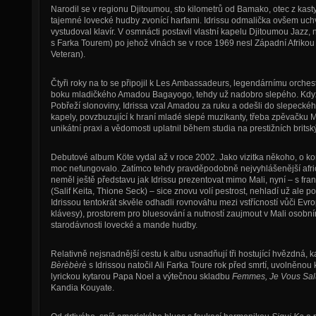
Narodil se v regionu Djitoumou, sto kilometrů od Bamako, otec z kast
tajemné lovecké hudby zvonící harfami. Idrissu odmalička ovšem uchvá
vystudoval klavír. V osmnácti postavil vlastní kapelu Djitoumou Jazz, 
s Farka Tourem) po jehož vlnách se v roce 1969 nesl Západní Afrikou I
Veteran).
Čtyři roky na to se připojil k Les Ambassadeurs, legendárnímu orchestru
boku mladičkého Amadou Bagayogo, tehdy už nadobro slepého. Když 
Pobřeží slonoviny, Idrissa vzal Amadou za ruku a odešli do slepeckého i
kapely, povzbuzující k hraní mladé slepé muzikanty, třeba zpěvačku
unikátní praxi a vědomosti uplatnil během studia na prestižních britsk
Debutové album Köte vydal až v roce 2002. Jako vizitka někoho, o k
moc nefungovalo. Zatímco tehdy pravděpodobně nejvyhlášenější afric
neměl ještě představu jak Idrissu prezentovat mimo Mali, nyní – s 
(Salif Keita, Thione Seck) – sice znovu volí pestrost, nehladí už ale p
Idrissou tentokrát skvěle odhadli rovnováhu mezi vstřícností vůči Evr
klávesy), prostorem pro bluesování a nutností zaujmout v Mali osobní
starodávnosti lovecké a mande hudby.
Relativně nejsnadnější cestu k albu usnadňují tři hostující hvězdná
Bèrèbèrè
s Idrissou natočil Ali Farka Toure rok před smrtí, uvolněn
lyrickou kytarou Papa Noel a výtečnou skladbu
Femmes, Je Vous Sal
Kandia Kouyate.