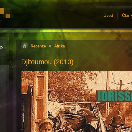
Úvod
Člán
Recenze
Afrika
Djitoumou (2010)