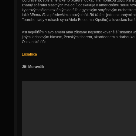
Od drtivého, spíš amerického blues s foukací harmonikou
Sigui Ka
a 
známý sběratel slastných melodií, odskakuje k americkému soulu vz
kytarovým sólem roztáhlým do šíře egyptským smyčcovým orchestrem
také
Mbaou Fo
a především albový trhák
Bô Kolo
s jednostrunnými ho
Toureho, tady v rukách syna Afela Bocouma Kipsiho) a loveckou harf
Asi největším hlavolamem alba zůstane nejsofistikovanější skladba
M
jiným Idrissovým hlasem, ženským sborem, akordeonem a darboukou m
Osmanské říše.
Lusafrica
Jiří Moravčík