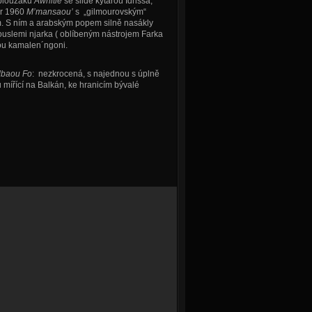
ploužáku
Awnitie
se slide kytarou Idrissa,
or 1960
M’mansaou’
s „gilmourovským“
. S ním a arabským popem silně nasákly
uslemi njarka ( oblíbeným nástrojem Farka
ou kamalen´ngoni.
baou Fo
: nezkrocená, s najednou s úplně
ířící na Balkán, ke hranicím bývalé