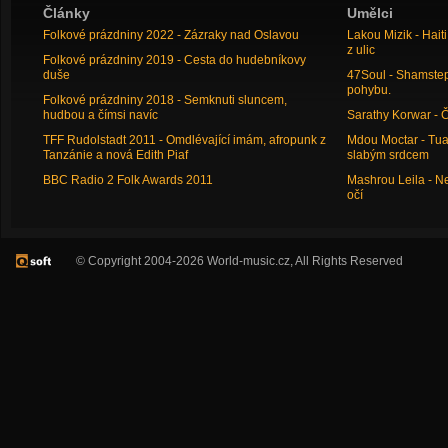
Články
Umělci
Folkové prázdniny 2022 - Zázraky nad Oslavou
Lakou Mizik - Hai
z ulic
Folkové prázdniny 2019 - Cesta do hudebníkovy
duše
47Soul - Shamstep 
pohybu.
Folkové prázdniny 2018 - Semknuti sluncem,
hudbou a čímsi navíc
Sarathy Korwar - 
TFF Rudolstadt 2011 - Omdlévající imám, afropunk z
Mdou Moctar - Tua
Tanzánie a nová Edith Piaf
slabým srdcem
BBC Radio 2 Folk Awards 2011
Mashrou Leila - N
očí
© Copyright 2004-2026 World-music.cz, All Rights Reserved