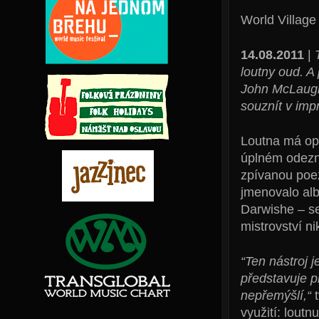
World Village
14.08.2011
|
loutny oud. A 
John McLaughl
souznít v imp
Loutna má opr
úplném odezně
zpívanou poezi
jmenovalo al
Darwishe – se 
mistrovství ni
“Ten nástroj 
představuje p
nepřemýšlí,“
t
využití: loutn