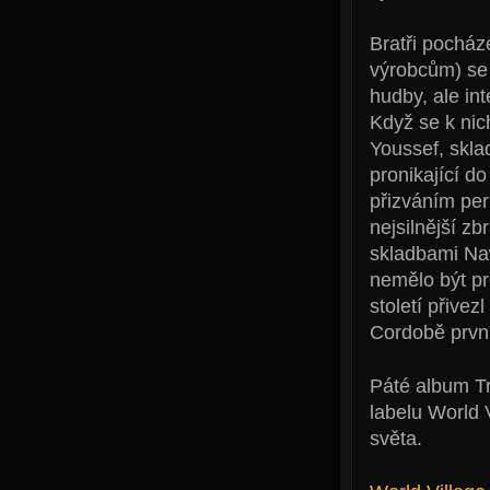
Bratři pocház
výrobcům) se 
hudby, ale in
Když se k nic
Youssef, skla
pronikající d
přizváním per
nejsilnější z
skladbami Na
nemělo být pr
století přivez
Cordobě prvn
Páté album T
labelu World V
světa.