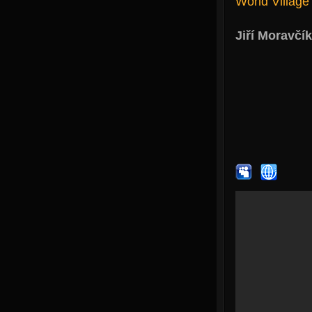
World Village
Jiří Moravčík