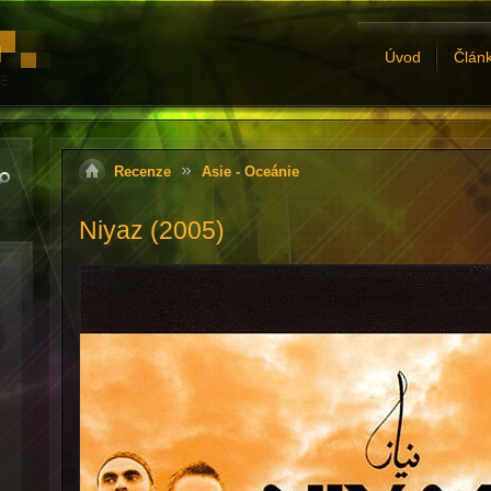
Úvod
Člán
Recenze
Asie - Oceánie
Niyaz (2005)