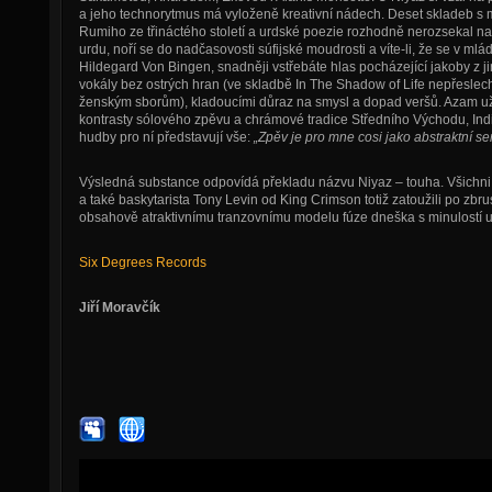
a jeho technorytmus má vyloženě kreativní nádech. Deset skladeb s m
Rumiho ze třináctého století a urdské poezie rozhodně nerozsekal na
urdu, noří se do nadčasovosti súfijské moudrosti a víte-li, že se v ml
Hildegard Von Bingen, snadněji vstřebáte hlas pocházející jakoby z j
vokály bez ostrých hran (ve skladbě In The Shadow of Life nepřesle
ženským sborům), kladoucími důraz na smysl a dopad veršů. Azam už
kontrasty sólového zpěvu a chrámové tradice Středního Východu, Ind
hudby pro ní představují vše:
„Zpěv je pro mne cosi jako abstraktní s
Výsledná substance odpovídá překladu názvu Niyaz – touha. Všichni, t
a také baskytarista Tony Levin od King Crimson totiž zatoužili po zb
obsahově atraktivnímu tranzovnímu modelu fúze dneška s minulostí ur
Six Degrees Records
Jiří Moravčík