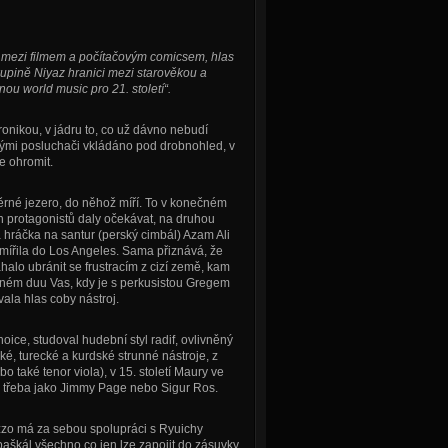
t mezi filmem a počítačovým comicsem, hlas
upině Niyaz hranici mezi starověkou a
nou world music pro 21. století“.
tronikou, v jádru to, co už dávno nebudí
ělými posluchači vkládáno pod drobnohled, v
e ohromit.
ěrné jezero, do něhož míří. To v konečném
ch protagonistů daly očekávat, na druhou
a hráčka na santur (perský cimbál) Azam Ali
 zamířila do Los Angeles. Sama přiznává, že
halo ubránit se frustracím z cizí země, kam
ěšném duu Vas, kdy je s perkusistou Gregem
ala hlas coby nástroj.
ice, studoval hudební styl radif, ovlivněný
é, turecké a kurdské strunné nástroje, z
o také tenor viola), v 15. století Maury ve
 třeba jako Jimmy Page nebo Sigur Ros.
zo má za sebou spolupráci s Ryuichy
paškál všechno co jen lze zapojit do zásuvky