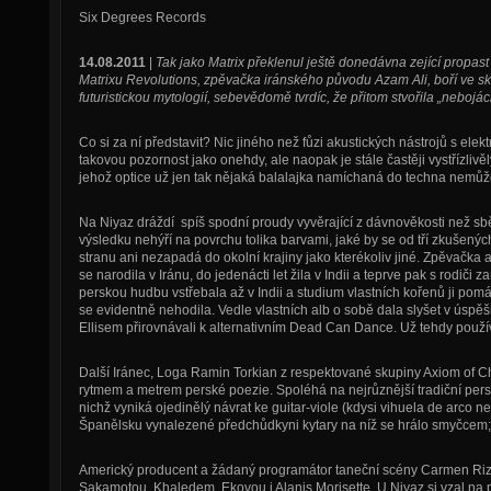
Six Degrees Records
14.08.2011
|
Tak jako Matrix překlenul ještě donedávna zející propas
Matrixu Revolutions, zpěvačka iránského původu Azam Ali, boří ve sk
futuristickou mytologií, sebevědomě tvrdíc, že přitom stvořila „nebojác
Co si za ní představit? Nic jiného než fůzi akustických nástrojů s elek
takovou pozornost jako onehdy, ale naopak je stále častěji vystřízliv
jehož optice už jen tak nějaká balalajka namíchaná do techna nemůž
Na Niyaz dráždí spíš spodní proudy vyvěrající z dávnověkosti než sb
výsledku nehýří na povrchu tolika barvami, jaké by se od tří zkušený
stranu ani nezapadá do okolní krajiny jako kterékoliv jiné. Zpěvačka 
se narodila v Iránu, do jedenácti let žila v Indii a teprve pak s rodiči
perskou hudbu vstřebala až v Indii a studium vlastních kořenů ji pomá
se evidentně nehodila. Vedle vlastních alb o sobě dala slyšet v úsp
Ellisem přirovnávali k alternativním Dead Can Dance. Už tehdy použív
Další Iránec, Loga Ramin Torkian z respektované skupiny Axiom of Cho
rytmem a metrem perské poezie. Spoléhá na nejrůznější tradiční persk
nichž vyniká ojedinělý návrat ke guitar-viole (kdysi vihuela de arco neb
Španělsku vynalezené předchůdkyni kytary na níž se hrálo smyčcem;
Americký producent a žádaný programátor taneční scény Carmen Riz
Sakamotou, Khaledem, Ekovou i Alanis Morisette. U Niyaz si vzal na 