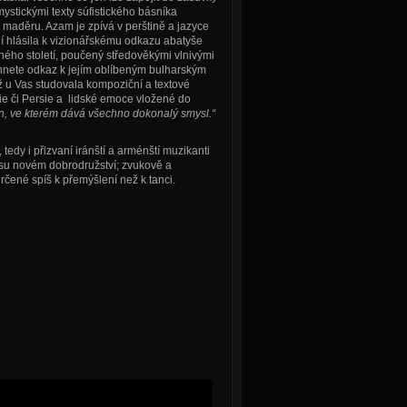
ystickými texty súfistického básníka
 maděru. Azam je zpívá v perštině a jazyce
ádí hlásila k vizionářskému odkazu abatyše
iného století, poučený středověkými vlnivými
chnete odkaz k jejím oblíbeným bulharským
 u Vas studovala kompoziční a textové
ie či Persie a lidské emoce vložené do
en, ve kterém dává všechno dokonalý smysl.“
edy i přizvaní iránští a arménští muzikanti
rusu novém dobrodružství; zvukově a
čené spíš k přemýšlení než k tanci.