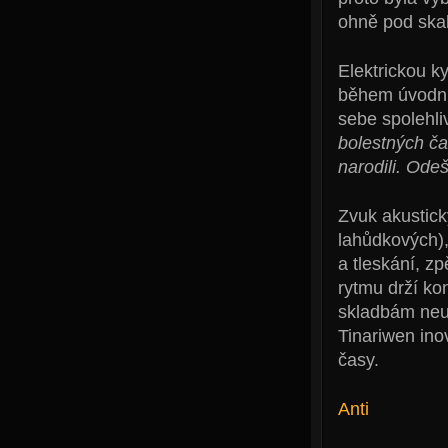
ohně pod ska
Elektrickou k
během úvodn
sebe spolehli
bolestných čas
narodili. Odeš
Zvuk akustick
lahůdkových),
a tleskání, z
rytmu drží ko
skladbám neuv
Tinariwen inov
časy.
Anti