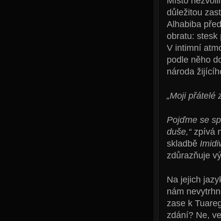
Místo nezvoli
důležitou zas
Alhabiba před
obratu: stesk 
V intimní atm
podle něho do
národa žijící
„Moji přátelé
Pojďme se spo
duše,“
zpívá n
skladbě
Imid
zdůrazňuje v
Na jejich jaz
nám nevytrhno
zase k Tuareg
zdání? Ne, ve