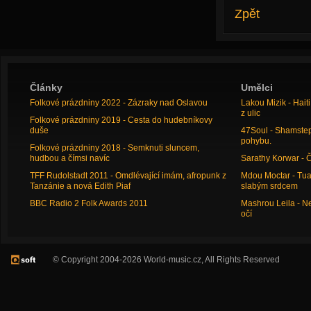
Zpět
Články
Umělci
Folkové prázdniny 2022 - Zázraky nad Oslavou
Lakou Mizik - Hai
z ulic
Folkové prázdniny 2019 - Cesta do hudebníkovy
duše
47Soul - Shamstep 
pohybu.
Folkové prázdniny 2018 - Semknuti sluncem,
hudbou a čímsi navíc
Sarathy Korwar - 
TFF Rudolstadt 2011 - Omdlévající imám, afropunk z
Mdou Moctar - Tua
Tanzánie a nová Edith Piaf
slabým srdcem
BBC Radio 2 Folk Awards 2011
Mashrou Leila - N
očí
© Copyright 2004-2026 World-music.cz, All Rights Reserved