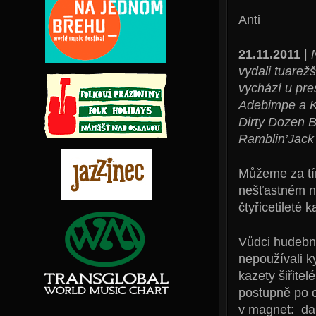
Anti
21.11.2011
|
vydali tuarež
vychází u pre
Adebimpe a Ky
Dirty Dozen B
Ramblin’Jack 
Můžeme za tí
nešťastném n
čtyřicetileté 
Vůdci hudební
nepoužívali ky
kazety šiřitel
postupně po c
v magnet: dal