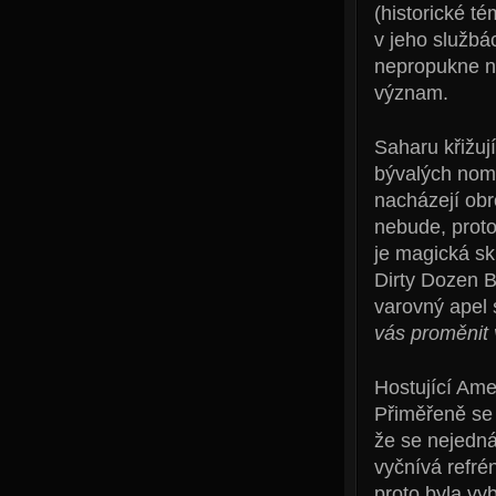
(historické t
v jeho službác
nepropukne no
význam.
Saharu křižují
bývalých nom
nacházejí obr
nebude, proto
je magická s
Dirty Dozen B
varovný apel
vás proměnit 
Hostující Ame
Přiměřeně se d
že se nejedná
vyčnívá refré
proto byla vyb