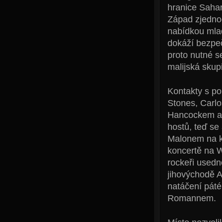
hranice Sahar
Západ zjednod
nabídkou mlad
dokáží bezpe
proto nutné s
malijská skupi
Kontakty s po
Stones, Carl
Hancockem a i
hostů, teď se
Malonem na ka
koncertě na 
rockeři usedn
jihovýchodě A
natáčení pát
Romannem.