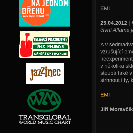
EMI
25.04.2012
|
čtvrti Alfama 
A v sedmadvac
vzrušující emo
neexperimentu
v několika sk
stoupá také 
strhnout i ty, 
EMI
Jiří Moravčík