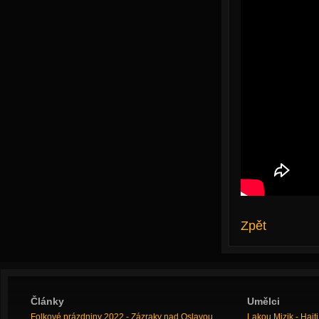
Zpět
Články
Umělci
Folkové prázdniny 2022 - Zázraky nad Oslavou
Lakou Mizik - Hai