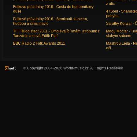
z ulic
Folkové prázdniny 2019 - Cesta do hudebníkovy
duše
47Soul - Shamstep 
pohybu.
Folkové prázdniny 2018 - Semknuti sluncem,
hudbou a čímsi navíc
Sarathy Korwar - 
TFF Rudolstadt 2011 - Omdlévající imám, afropunk z
Mdou Moctar - Tua
Tanzánie a nová Edith Piaf
slabým srdcem
BBC Radio 2 Folk Awards 2011
Mashrou Leila - N
očí
© Copyright 2004-2026 World-music.cz, All Rights Reserved