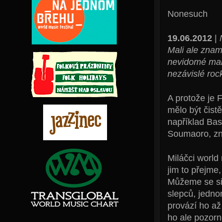
Nonesuch
19.06.2012
|
Mali ale zname
nevidomé manž
nezávislé roc
A protože je 
mělo být čistě
například Bas
Soumaoro, zn
Miláčci world
jim to přejme,
Můžeme se sic
slepců, jedno
provází ho až 
ho ale pozorn