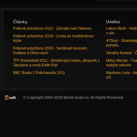
Články
Umělci
Folkové prázdniny 2022 - Zázraky nad Oslavou
Lakou Mizik - Hai
z ulic
Folkové prázdniny 2019 - Cesta do hudebníkovy
duše
47Soul - Shamstep 
pohybu.
Folkové prázdniny 2018 - Semknuti sluncem,
hudbou a čímsi navíc
Sarathy Korwar - 
TFF Rudolstadt 2011 - Omdlévající imám, afropunk z
Mdou Moctar - Tua
Tanzánie a nová Edith Piaf
slabým srdcem
BBC Radio 2 Folk Awards 2011
Mashrou Leila - N
očí
© Copyright 2004-2026 World-music.cz, All Rights Reserved