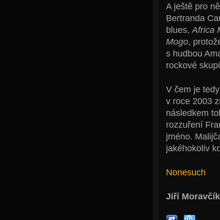
A ještě pro n
Bertranda Ca
blues,
Africa 
Mogo
, protož
s hudbou Amad
rockové skupi
V čem je tedy
v roce 2003 z
následkem toh
rozzuření Fra
jméno. Malijč
jakéhokoliv k
Nonesuch
Jiří Moravčík