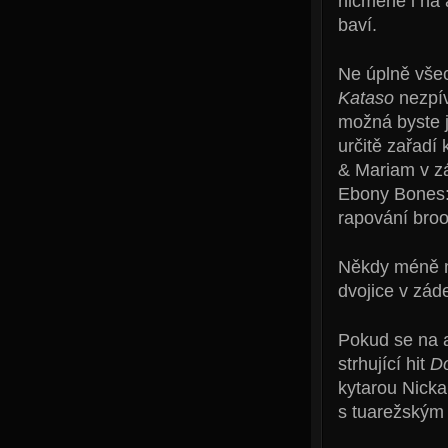
nicméně i na 
baví.
Ne úplně všec
Kataso
nezpív
možná byste j
určitě zařadí
& Mariam v zá
Ebony Bones
rapování bro
Někdy méně mů
dvojice v zád
Pokud se na 
strhující hit
D
kytarou Nicka
s tuarežským