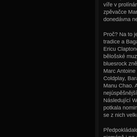
víře v prolín
zpěvačce Mari
donedávna ned
Proč? Na to j
tradice a Bag
Ericu Clapton
bělošské muzik
bluesrock zn
Marc Antoine 
Coldplay, Bar
Manu Chao. A
nejúspěšnější
Následující 
potkala nomi
se z nich vel
Předpokládalo 