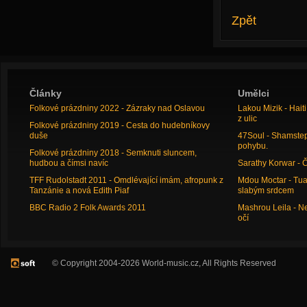
Zpět
Články
Umělci
Folkové prázdniny 2022 - Zázraky nad Oslavou
Lakou Mizik - Hai
z ulic
Folkové prázdniny 2019 - Cesta do hudebníkovy
duše
47Soul - Shamstep 
pohybu.
Folkové prázdniny 2018 - Semknuti sluncem,
hudbou a čímsi navíc
Sarathy Korwar - 
TFF Rudolstadt 2011 - Omdlévající imám, afropunk z
Mdou Moctar - Tua
Tanzánie a nová Edith Piaf
slabým srdcem
BBC Radio 2 Folk Awards 2011
Mashrou Leila - N
očí
© Copyright 2004-2026 World-music.cz, All Rights Reserved