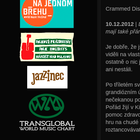
Crammed Dis
10.12.2012
|
mají také přá
Je dobře, že 
viděli na vlas
ostatně o nic
ani nestáli.
Po tříletém s
grandiózním ús
nečekanou pop
Pořád žijí v K
pomoc zdravo
hru na chudé 
roztancovávat