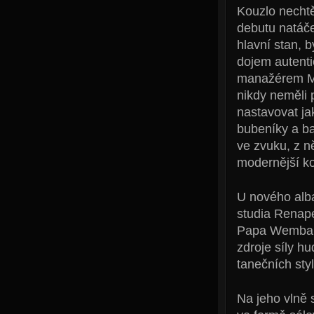
Kouzlo necht
debutu natáče
hlavní stan, 
dojem autenti
manažérem Mi
nikdy neměli 
nastavovat ja
bubeníky a ba
ve zvuku, z n
modernější ko
U nového alba
studia Renap
Papa Wemba n
zdroje síly hu
tanečních st
Na jeho vlně