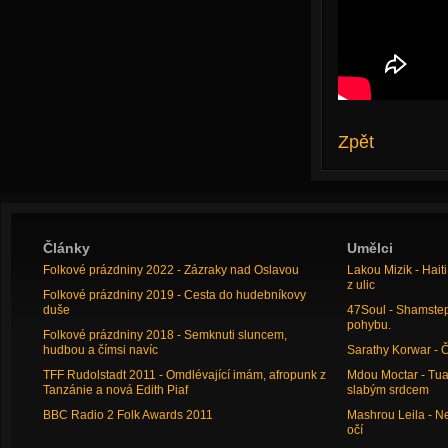
Zpět
Články
Umělci
Folkové prázdniny 2022 - Zázraky nad Oslavou
Lakou Mizik - Hai
z ulic
Folkové prázdniny 2019 - Cesta do hudebníkovy
duše
47Soul - Shamstep 
pohybu.
Folkové prázdniny 2018 - Semknuti sluncem,
hudbou a čímsi navíc
Sarathy Korwar - 
TFF Rudolstadt 2011 - Omdlévající imám, afropunk z
Mdou Moctar - Tua
Tanzánie a nová Edith Piaf
slabým srdcem
BBC Radio 2 Folk Awards 2011
Mashrou Leila - N
očí