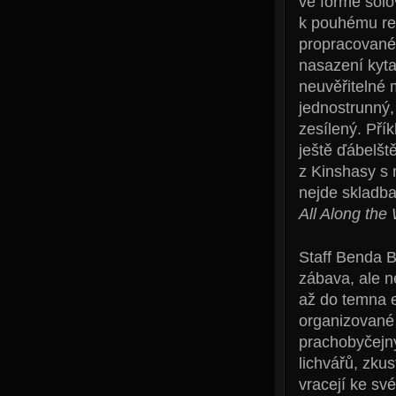
ve formě sól
k pouhému retr
propracované 
nasazení kytar
neuvěřitelné 
jednostrunný,
zesílený. Pří
ještě ďábelště
z Kinshasy s 
nejde skladba
All Along the
Staff Benda B
zábava, ale 
až do temna e
organizované 
prachobyčejný
lichvářů, zku
vracejí ke sv