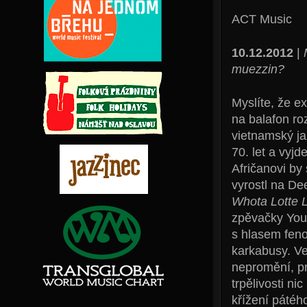
ACT Music
10.12.2012
|
muezzin?
Myslíte, že ex
na balafon ro
vietnamský ja
70. let a vyj
Afričanovi by
vyrostl na De
Whota Lotte 
zpěvačky You
s hlasem fen
karkabusy. Ve
nepromění, p
trpělivosti n
křížení pátéh