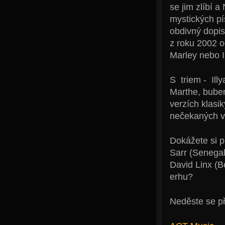
se jim zlíbí 
mystických pí
obdivný dopis
z roku 2002 o
Marley nebo Ir
S triem - Ill
Marthe, buben
verzích klasi
nečekaných v
Dokážete si p
Sarr (Senegal
David Linx (
erhu?
Neděste se př