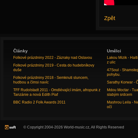
Zpět
Články
Umělci
Folkové prázdniny 2022 - Zázraky nad Oslavou
Lakou Mizik - Hai
z ulic
Folkové prázdniny 2019 - Cesta do hudebníkovy
duše
47Soul - Shamstep 
pohybu.
Folkové prázdniny 2018 - Semknuti sluncem,
hudbou a čímsi navíc
Sarathy Korwar - 
TFF Rudolstadt 2011 - Omdlévající imám, afropunk z
Mdou Moctar - Tua
Tanzánie a nová Edith Piaf
slabým srdcem
BBC Radio 2 Folk Awards 2011
Mashrou Leila - N
očí
© Copyright 2004-2026 World-music.cz, All Rights Reserved