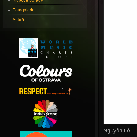
Klubové pořady
Fotogalerie
Autoři
Nguyên Lê