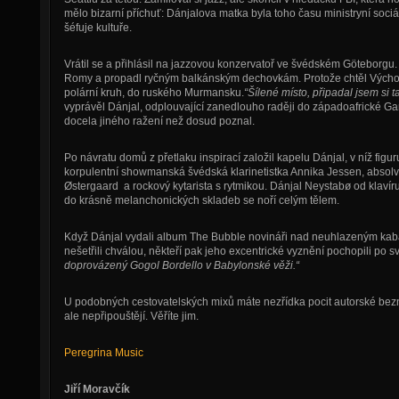
mělo bizarní příchuť: Dánjalova matka byla toho času ministryní sociá
šéfuje kultuře.
Vrátil se a přihlásil na jazzovou konzervatoř ve švédském Göteborgu.
Romy a propadl ryčným balkánským dechovkám. Protože chtěl Východu p
polární kruh, do ruského Murmansku.
“Šílené místo, připadal jsem si 
vyprávěl Dánjal, odplouvající zanedlouho raději do západoafrické Gam
docela jiného ražení než dosud poznal.
Po návratu domů z přetlaku inspirací založil kapelu Dánjal, v níž figu
korpulentní showmanská švédská klarinetistka Annika Jessen, absol
Østergaard a rockový kytarista s rytmikou. Dánjal Neystabø od klavír
do krásně melanchonických skladeb se noří celým tělem.
Když Dánjal vydali album The Bubble novináři nad neuhlazeným kab
nešetřili chválou, někteří pak jeho excentrické vyznění pochopili po s
doprovázený Gogol Bordello v Babylonské věži.“
U podobných cestovatelských mixů máte nezřídka pocit autorské bezn
ale nepřipouštějí. Věříte jim.
Peregrina Music
Jiří Moravčík