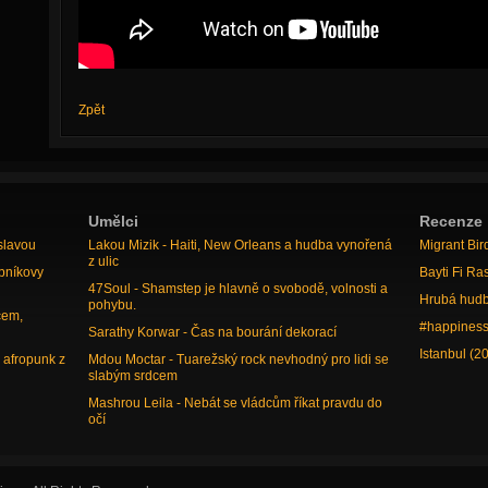
Zpět
Umělci
Recenze
slavou
Lakou Mizik - Haiti, New Orleans a hudba vynořená
Migrant Bir
z ulic
bníkovy
Bayti Fi Ra
47Soul - Shamstep je hlavně o svobodě, volnosti a
Hrubá hudb
pohybu.
cem,
#happiness
Sarathy Korwar - Čas na bourání dekorací
Istanbul (2
 afropunk z
Mdou Moctar - Tuarežský rock nevhodný pro lidi se
slabým srdcem
Mashrou Leila - Nebát se vládcům říkat pravdu do
očí