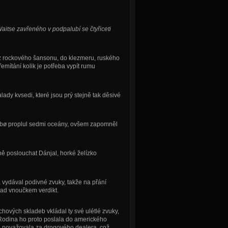
aitse zavřeného v podpalubí se čtyřiceti
í z rockového šansonu, do klezmeru, ruského
řemítání kolik je potřeba vypít rumu
alady
kvsedi, které jsou prý stejně tak děsivé
stabø proplul sedmi oceány, ovšem zapomněl
ně poslouchat Dánjal, horké želízko
 vydával podivné zvuky, takže na přání
 nad vnoučkem verdikt.
hových skladeb vkládal ty své ulétlé zvuky,
. Rodina ho proto poslala do amerického
 ho považovala za drogového dealera, což