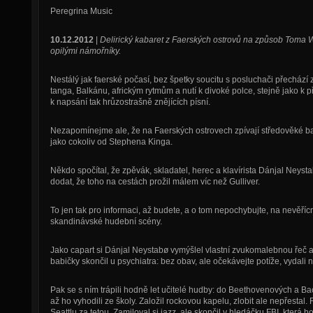
Peregrina Music
10.12.2012
|
Delirický kabaret z Faerských ostrovů na způsob Toma W
opilými námořníky.
Nestálý jak faerské počasí, bez špetky soucitu s posluchači přecház
tanga, Balkánu, africkým rytmům a nutí k divoké polce, stejně jako k p
k napsání tak hrůzostrašně znějících písní.
Nezapomínejme ale, že na Faerských ostrovech zpívají středověké b
jako cokoliv od Stephena Kinga.
Někdo spočítal, že zpěvák, skladatel, herec a klavírista Dánjal Ney
dodat, že toho na cestách prožil málem víc než Gulliver.
To jen tak pro informaci, až budete, a o tom nepochybujte, na nevěříc
skandinávské hudební scény.
Jako capart si Dánjal Neystabø vymýšlel vlastní zvukomalebnou řeč a
babičky skončil u psychiatra: bez obav, ale očekávejte potíže, vydali
Pak se s ním trápili hodně let učitelé hudby: do Beethovenových a Bac
až ho vyhodili ze školy. Založil rockovou kapelu, zlobit ale nepřestal
Seattlu za tetou. Zamiloval si jazz, ale skončil v hledáčku FBI, která