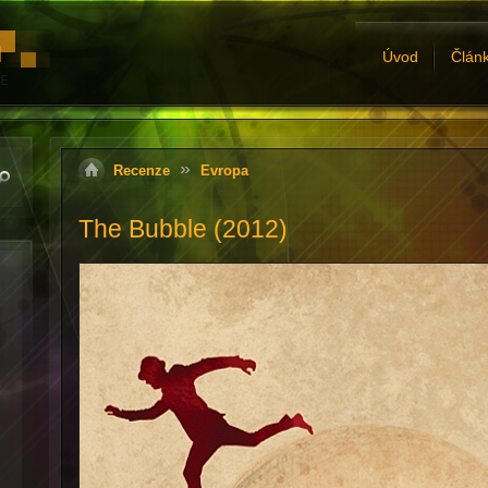
Úvod
Člán
Recenze
Evropa
The Bubble (2012)