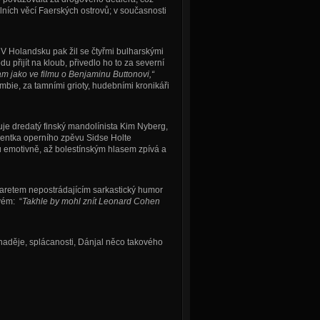
lních věcí Faerských ostrovů; v současnosti
 V Holandsku pak žil se čtyřmi bulharskými
řijít na kloub, přivedlo ho to za severní
tam jako ve filmu o Benjaminu Buttonovi,“
bie, za tamními grioty, hudebními kronikáři
ruje dredatý finský mandolínista Kim Nyberg,
ventka operního zpěvu Sidse Holte
u emotivně, až bolestínským hlasem zpívá a
aretem nepostrádajícím sarkastický humor
vém: “
Takhle by mohl znít Leonard Cohen
aděje, splácanosti, Dánjal něco takového