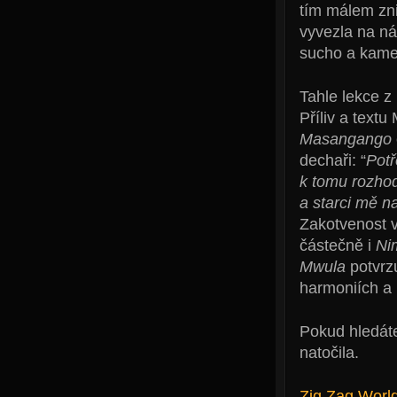
tím málem zni
vyvezla na ná
sucho a kamen
Tahle lekce z
Příliv a text
Masangango
dechaři: “
Potř
k tomu rozhod
a starci mě n
Zakotvenost v
částečně i
Ni
Mwula
potvrzu
harmoniích a
Pokud hledát
natočila.
Zig Zag Worl