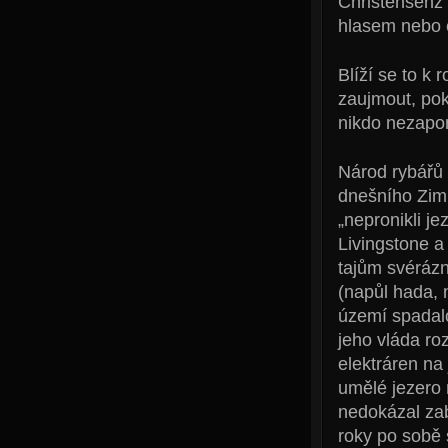
Christensenz 
hlasem nebo e
Blíží se to k
zaujmout, pok
nikdo nezapom
Národ rybářů a
dnešního Zimb
„nepronikli je
Livingstone a
tajům svéráz
(napůl hada, 
území spadalo
jeho vláda ro
elektráren na 
umělé jezero 
nedokázal zab
roky po sobě 