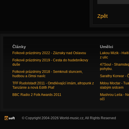
Zpět
Články
Umělci
Folkové prázdniny 2022 - Zázraky nad Oslavou
Lakou Mizik - Hai
z ulic
Folkové prázdniny 2019 - Cesta do hudebníkovy
duše
47Soul - Shamstep 
pohybu.
Folkové prázdniny 2018 - Semknuti sluncem,
hudbou a čímsi navíc
Sarathy Korwar - 
TFF Rudolstadt 2011 - Omdlévající imám, afropunk z
Mdou Moctar - Tua
Tanzánie a nová Edith Piaf
slabým srdcem
BBC Radio 2 Folk Awards 2011
Mashrou Leila - N
očí
© Copyright 2004-2026 World-music.cz, All Rights Reserved