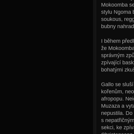
Mokoomba se s
stylu Ngoma b
soukous, regg
bubny nahradil
I během předl
že Mokoomba p
správným způs
zpívající bask
bohatými zku
Gallo se sluš
kořenům, neo
afropopu. Nei
Muzaza a vytá
nepustila. Do
s nepatřičnými
sekci, ke zpí