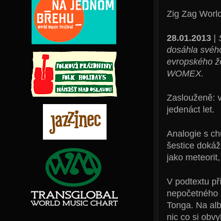
Zig Zag Worl
28.01.2013
|
dosáhla svého
evropského že
WOMEX.
Zaslouženě: v
jedenáct let.
Analogie s ch
šestice doká
jako meteorit,
V podtextu př
nepočetného 
Tonga. Na al
nic co si obv